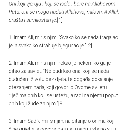
Oni koji vjeruju i koji se isele i bore na Allahovom
Putu, oni se mogu nadati Allahovoj milosti. A Allah
prašta i samilostan je
.
[1]
1. Imam Ali, mir s njim: “Svako ko se nada tragalac
je, a svako ko strahuje bjegunac je.”
[2]
2. Imam Ali, mir s njim, rekao je nekom ko ga je
pitao za savjet: “Ne budi kao onaj koji se nada
budućem životu bez djela, te odgađa pokajanje
otezanjem nada, koji govori o Ovome svijetu
riječima onih koji se ustežu, a radi na njemu poput
onih koji žude za njim.”
[3]
3. Imam Sadik, mir s njim, na pitanje o onima koji
čine grijehe, a govore da imaju nadu, i stalno su u