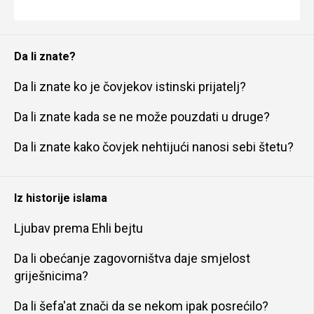
Da li znate?
Da li znate ko je čovjekov istinski prijatelj?
Da li znate kada se ne može pouzdati u druge?
Da li znate kako čovjek nehtijući nanosi sebi štetu?
Iz historije islama
Ljubav prema Ehli bejtu
Da li obećanje zagovorništva daje smjelost
griješnicima?
Da li šefa'at znači da se nekom ipak posrećilo?