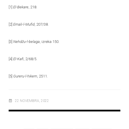
[1]
El-Bekare
, 218.
[2]
Emali-l-Mufid
, 207/38.
[3]
Nehdžu-l-belaga
, izreka 150.
[4]
El-Kafi
, 2/68/5.
[5]
Gureru-l-hikem
, 2511.
22 NOVEMBRA, 2022