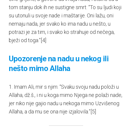
tom stanju dok ih ne sustigne smrt: “To su ljudi koji
su utonuli u svoje nade i maštarije. Oni lažu, oni
nemaju nada, jer svako ko ima nadu u nešto, u
potrazi je za tim, i svako ko strahuje od nečega,
bježi od toga.”
[4]
Upozorenje na nadu u nekog ili
nešto mimo Allaha
‏1. Imam Ali, mir s njim: “Svaku svoju nadu položi u
Allaha, dž.š., i ni u koga mimo Njega ne polaži nade,
jer niko nije gajio nadu u nekoga mimo Uzvišenog
Allaha, a da mu se ona nije izjalovila.”
[5]