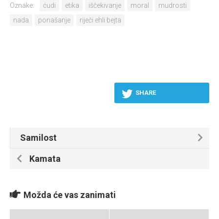
Oznake:
ćudi
etika
iščekivanje
moral
mudrosti
nada
ponašanje
riječi ehli bejta
SHARE
Samilost
Kamata
Možda će vas zanimati