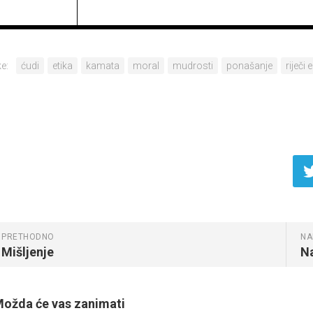
e:
ćudi
etika
kamata
moral
mudrosti
ponašanje
riječi 
PRETHODNO
NA
Mišljenje
N
ožda će vas zanimati