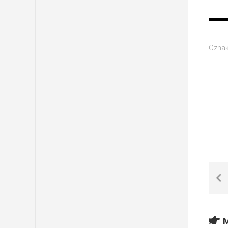
Oznak
M