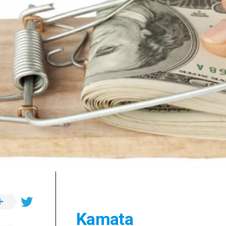
a.s.
Opća
važna
ibadetska
djela
Kamata