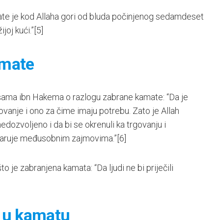
mate je kod Allaha gori od bluda počinjenog sedamdeset
joj kući.”
[5]
amate
Hišama ibn Hakema o razlogu zabrane kamate: “Da je
govanje i ono za čime imaju potrebu. Zato je Allah
edozvoljeno i da bi se okrenuli ka trgovanju i
tvaruje međusobnim zajmovima.”
[6]
to je zabranjena kamata: “Da ljudi ne bi priječili
 u kamatu