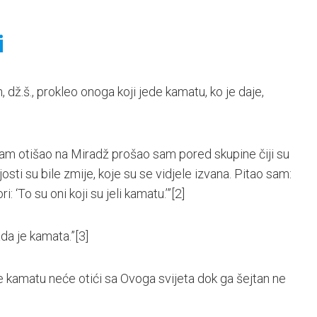
i
lah, dž.š., prokleo onoga koji jede kamatu, ko je daje,
da sam otišao na Miradž prošao sam pored skupine čiji su
osti su bile zmije, koje su se vidjele izvana. Pitao sam:
i: ‘To su oni koji su jeli kamatu.’”
[2]
ada je kamata.”
[3]
ede kamatu neće otići sa Ovoga svijeta dok ga šejtan ne