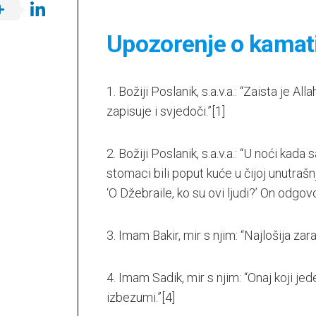
Upozorenje o kamat
1. Božiji Poslanik, s.a.v.a.: “Zaista je Al
zapisuje i svjedoči.”
[1]
2. Božiji Poslanik, s.a.v.a.: “U noći ka
stomaci bili poput kuće u čijoj unutrašnj
‘O Džebraile, ko su ovi ljudi?’ On odgovor
3. Imam Bakir, mir s njim: “Najlošija zar
4. Imam Sadik, mir s njim: “Onaj koji j
izbezumi.”
[4]