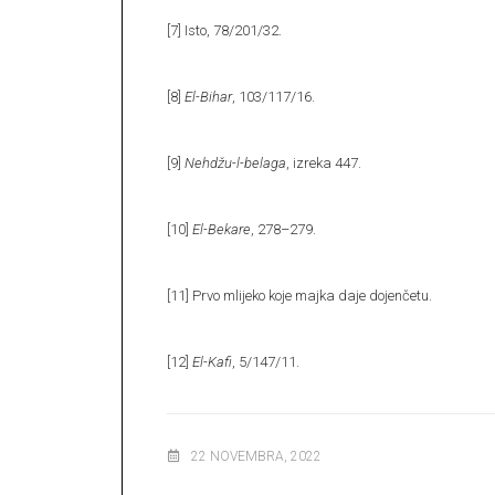
[7]
Isto, 78/201/32.
[8]
El-Bihar
, 103/117/16.
[9]
Nehdžu-l-belaga
, izreka 447.
[10]
El-Bekare
, 278–279.
[11]
Prvo mlijeko koje majka daje dojenčetu.
[12]
El-Kafi
, 5/147/11.
22 NOVEMBRA, 2022