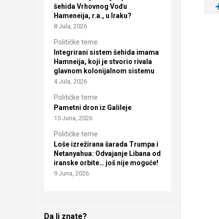
šehida Vrhovnog Vođu
Hameneija, r.a., u Iraku?
8 Jula, 2026
Političke teme
Integrirani sistem šehida imama
Hamneija, koji je stvorio rivala
glavnom kolonijalnom sistemu
4 Jula, 2026
Političke teme
Pametni dron iz Galileje
15 Juna, 2026
Političke teme
Loše izrežirana šarada Trumpa i
Netanyahua: Odvajanje Libana od
iranske orbite… još nije moguće!
9 Juna, 2026
Da li znate?