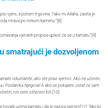
opisi vjere, a potom trgovina. Tako mi Allaha, zaista je
hoda mrava po mrkom kamenu.”
[8]
 poznavanja vjerskih propisa uplest će se u kamatu.”
[9]
tu smatrajući je dozvoljenom
kamate odustanite, ako ste pravi vjernici. Ako ne učinite,
a i Poslanika Njegova! A ako se pokajete, ostat će vam
etiti, niti ćete oštećeni biti
.
[10]
da čovjek uzima kamatu i da je naziva sjerom
[11]
: “Ako bi