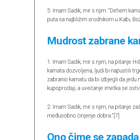
5. Imam Sadik, mir s njim: “Dirhem ka
puta sa najbližim srodnikom u Kabi, Boži
Mudrost zabrane k
1. Imam Sadik, mir s njim, na pitanje 
kamata dozvoljena, ljudi bi napustili tr
zabranio kamatu da bi izbjegli da jedu n
kupoprodaji, a uvećanje imetka se os
2. Imam Sadik, mir s njim, na pitanje zaš
međusobno činjenje dobra.”
[7]
Ono čime se zapada