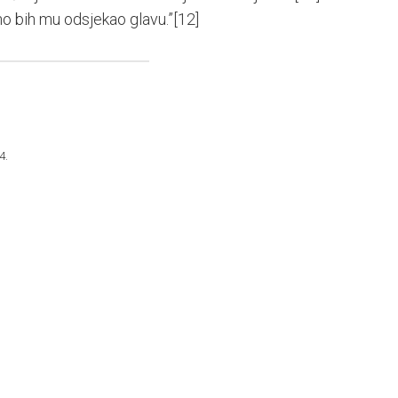
rno bih mu odsjekao glavu.”
[12]
4.