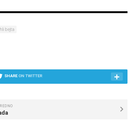
ehli bejta
SHARE
ON TWITTER
REDNO
ada