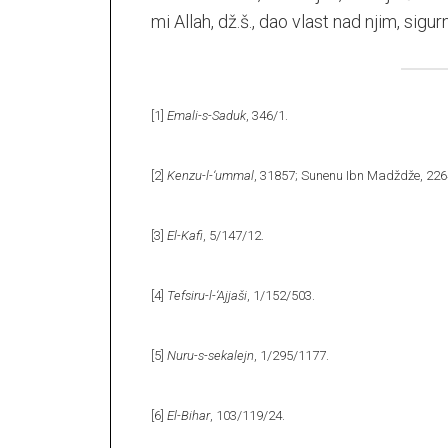
mi Allah, dž.š., dao vlast nad njim, sigu
[1]
Emali-s-Saduk
, 346/1.
[2]
Kenzu-l-‘ummal
, 31857; Sunenu Ibn Madždže, 226
[3]
El-Kafi
, 5/147/12.
[4]
Tefsiru-l-‘Ajjaši
, 1/152/503.
[5]
Nuru-s-sekalejn
, 1/295/1177.
[6]
El-Bihar
, 103/119/24.