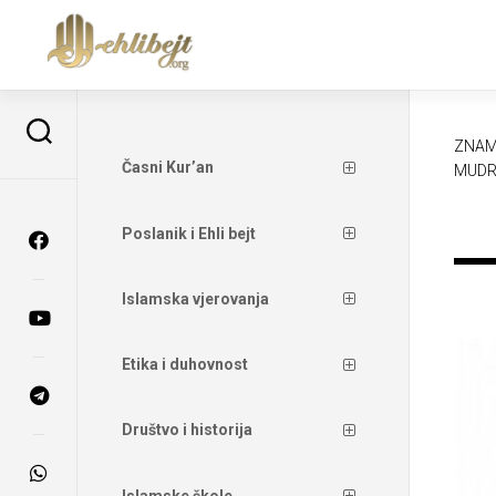
ZNAM
Časni Kur’an
MUDR
Poslanik i Ehli bejt
Islamska vjerovanja
Etika i duhovnost
Društvo i historija
Islamske škole