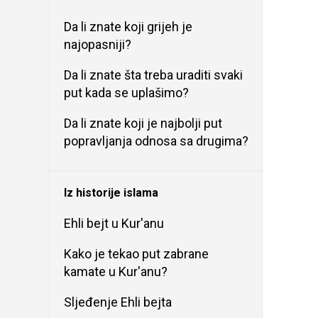
Da li znate koji grijeh je
najopasniji?
Da li znate šta treba uraditi svaki
put kada se uplašimo?
Da li znate koji je najbolji put
popravljanja odnosa sa drugima?
Iz historije islama
Ehli bejt u Kur'anu
Kako je tekao put zabrane
kamate u Kur'anu?
Sljeđenje Ehli bejta