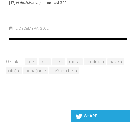
[17]
Nehdžul-belaga
, mudrost 359.
2 DECEMBRA, 2022
Oznake:
adet
ćudi
etika
moral
mudrosti
navika
običaj
ponašanje
riječi ehli bejta
SHARE