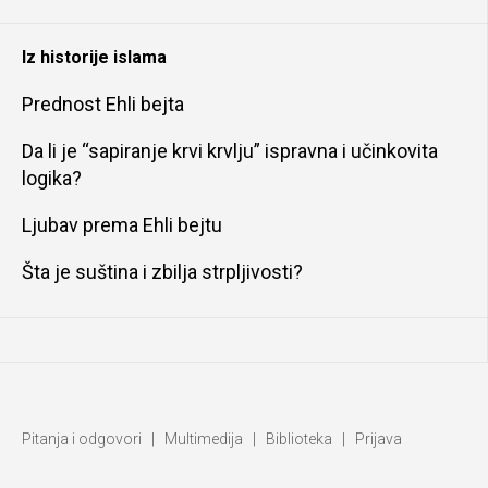
Iz historije islama
Prednost Ehli bejta
Da li je “sapiranje krvi krvlju” ispravna i učinkovita
logika?
Ljubav prema Ehli bejtu
Šta je suština i zbilja strpljivosti?
Pitanja i odgovori
|
Multimedija
|
Biblioteka
|
Prijava