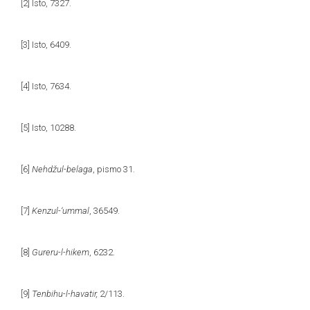
[2]
Isto, 7327.
[3]
Isto, 6409.
[4]
Isto, 7634.
[5]
Isto, 10288.
[6]
Nehdžul-belaga
, pismo 31.
[7]
Kenzul-‘ummal
, 36549.
[8]
Gureru-l-hikem
, 6232.
[9]
Tenbihu-l-havatir,
2/113.