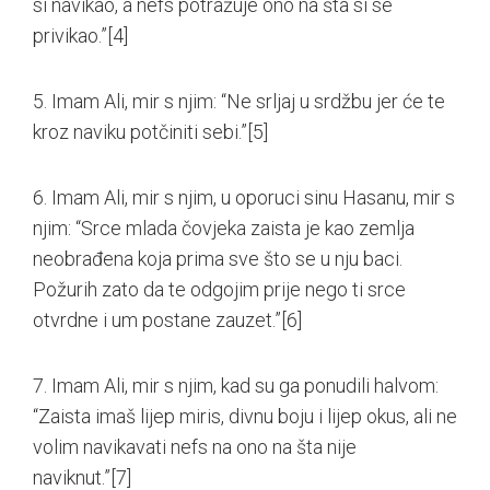
si navikao, a nefs potražuje ono na šta si se
privikao.”
[4]
5. Imam Ali, mir s njim: “Ne srljaj u srdžbu jer će te
kroz naviku potčiniti sebi.”
[5]
6. Imam Ali, mir s njim, u oporuci sinu Hasanu, mir s
njim: “Srce mlada čovjeka zaista je kao zemlja
neobrađena koja prima sve što se u nju baci.
Požurih zato da te odgojim prije nego ti srce
otvrdne i um postane zauzet.”
[6]
7. Imam Ali, mir s njim, kad su ga ponudili halvom:
“Zaista imaš lijep miris, divnu boju i lijep okus, ali ne
volim navikavati nefs na ono na šta nije
naviknut.”
[7]