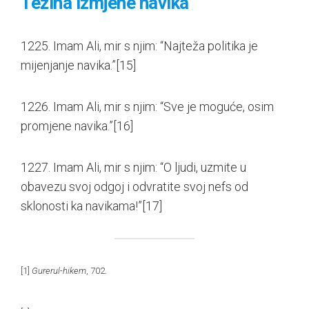
Težina izmjene navika
1225. Imam Ali, mir s njim: “Najteža politika je
mijenjanje navika.”
[15]
1226. Imam Ali, mir s njim: “Sve je moguće, osim
promjene navika.”
[16]
1227. Imam Ali, mir s njim: “O ljudi, uzmite u
obavezu svoj odgoj i odvratite svoj nefs od
sklonosti ka navikama!”
[17]
[1]
Gurerul-hikem
, 702.