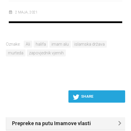
2 MAJA, 2021
Oznake:
Ali
halifa
imam alu
islamska država
murteda
zapovjednik vjernih
SHARE
Prepreke na putu Imamove vlasti