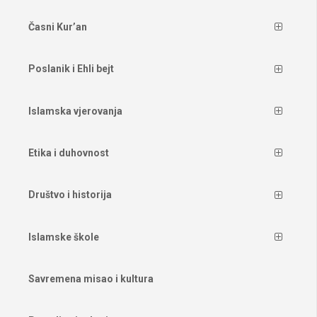
Časni Kur’an
Poslanik i Ehli bejt
Islamska vjerovanja
Etika i duhovnost
Društvo i historija
Islamske škole
Savremena misao i kultura