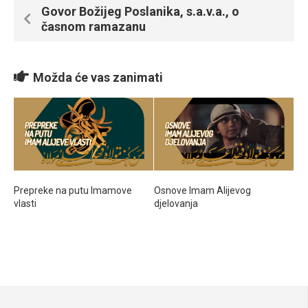
Govor Božijeg Poslanika, s.a.v.a., o
časnom ramazanu
Možda će vas zanimati
Prepreke na putu Imamove
Osnove Imam Alijevog
vlasti
djelovanja