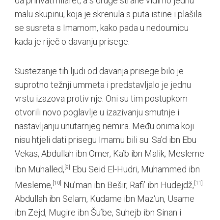
da prihvati hilafet, a s druge strane vidimo jednu
malu skupinu, koja je skrenula s puta istine i plašila
se susreta s Imamom, kako pada u nedoumicu
kada je riječ o davanju prisege.
Sustezanje tih ljudi od davanja prisege bilo je
suprotno težnji ummeta i predstavljalo je jednu
vrstu izazova protiv nje. Oni su tim postupkom
otvorili novo poglavlje u izazivanju smutnje i
nastavljanju unutarnjeg nemira. Među onima koji
nisu htjeli dati prisegu Imamu bili su: Saʼd ibn Ebu
Vekas, Abdullah ibn Omer, Kaʼb ibn Malik, Mesleme
ibn Muhalled,
[9]
Ebu Seid El-Hudri, Muhammed ibn
Mesleme,
[10]
Nuʼman ibn Bešir, Rafiʼ ibn Hudejdž,
[11]
Abdullah ibn Selam, Kudame ibn Maz‘un, Usame
ibn Zejd, Mugire ibn Šuʼbe, Suhejb ibn Sinan i