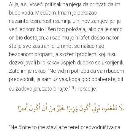
Alija, a.s., vršeći pritisak na njega da prihvati da im
bude vođa. Međutim, Imam je pokazao
nezainteresiranost i sumnju u njihov zahtjev, jer je
već jednom bio lišen tog položaja, iako ga je samo
on bio dostojan, a i sad mu je hilafet došao nakon
što je sve zastranilo, ummet se našao nad
bezdanom propasti, a složeni problemi koji nisu
dozvoljavali bilo kakav uspjeh duboko se ukorijenili.
Zato im je rekao: “Ne vidim potrebu da vam budem
predvodnik, ja sam uz vas; koga god odaberete, bit
ću zadovoljan, zato birajte.”
[1]
I rekao je:
لَا تَفْعَلُوا، فَإِنِّي‏ أَكُونُ‏ وَزِيرًا خَيْرٌ مِنْ‏ أَنْ‏ أَكُونَ أَمِيرًا.
“Ne činite to (ne stavljajte teret predvodništva na