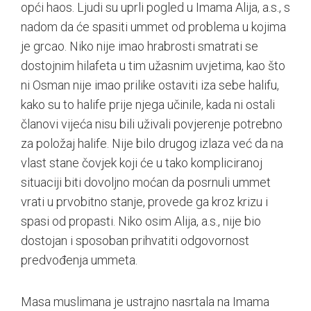
opći haos. Ljudi su uprli pogled u Imama Alija, a.s., s
nadom da će spasiti ummet od problema u kojima
je grcao. Niko nije imao hrabrosti smatrati se
dostojnim hilafeta u tim užasnim uvjetima, kao što
ni Osman nije imao prilike ostaviti iza sebe halifu,
kako su to halife prije njega učinile, kada ni ostali
članovi vijeća nisu bili uživali povjerenje potrebno
za položaj halife. Nije bilo drugog izlaza već da na
vlast stane čovjek koji će u tako kompliciranoj
situaciji biti dovoljno moćan da posrnuli ummet
vrati u prvobitno stanje, provede ga kroz krizu i
spasi od propasti. Niko osim Alija, a.s., nije bio
dostojan i sposoban prihvatiti odgovornost
predvođenja ummeta.
Masa muslimana je ustrajno nasrtala na Imama