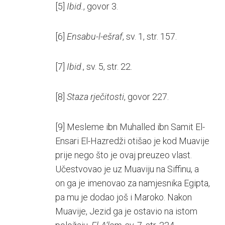
[5]
Ibid.
, govor 3.
[6]
Ensabu-l-ešraf
, sv. 1, str. 157.
[7]
Ibid
., sv. 5, str. 22.
[8]
Staza rječitosti
, govor 227.
[9]
Mesleme ibn Muhalled ibn Samit El-
Ensari El-Hazredži otišao je kod Muavije
prije nego što je ovaj preuzeo vlast.
Učestvovao je uz Muaviju na Siffinu, a
on ga je imenovao za namjesnika Egipta,
pa mu je dodao još i Maroko. Nakon
Muavije, Jezid ga je ostavio na istom