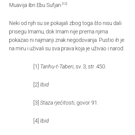
Muavija ibn Ebu Sufjan.
[12]
Neki od njih su se pokajali zbog toga što nisu dali
prisegu Imamu, dok Imam nije prema njima
pokazao ni najmanji znak negodovanja. Pustio ih je
na miru i uživali su sva prava koja je uživao i narod.
[1]
Tarihu-t-Taberi
, sv. 3, str. 450.
[2]
Ibid
.
[3]
Staza rječitosti
, govor 91.
[4]
Ibid
.