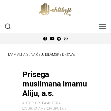
IMAM ALI, A.S., NA ČELU ISLAMSKE DRŽAVE
Prisega
muslimana Imamu
Aliju, a.s.
AUTOR:
GRUPA AUTORA
IZVOR:
ZNAMENJA UPUTE 2