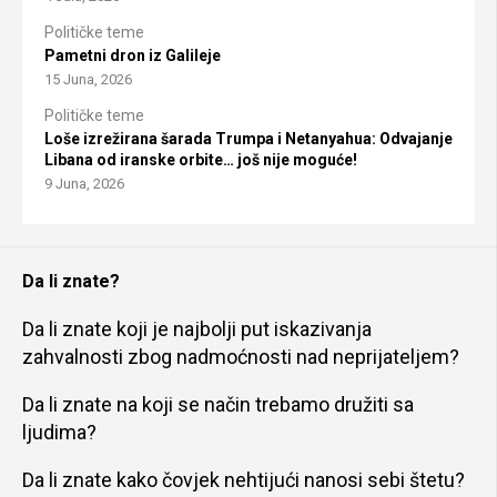
Političke teme
Pametni dron iz Galileje
15 Juna, 2026
Političke teme
Loše izrežirana šarada Trumpa i Netanyahua: Odvajanje
Libana od iranske orbite… još nije moguće!
9 Juna, 2026
Da li znate?
Da li znate koji je najbolji put iskazivanja
zahvalnosti zbog nadmoćnosti nad neprijateljem?
Da li znate na koji se način trebamo družiti sa
ljudima?
Da li znate kako čovjek nehtijući nanosi sebi štetu?