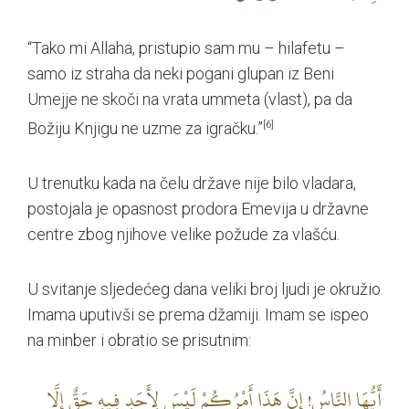
“Tako mi Allaha, pristupio sam mu – hilafetu –
samo iz straha da neki pogani glupan iz Beni
Umejje ne skoči na vrata ummeta (vlast), pa da
Božiju Knjigu ne uzme za igračku.”
[6]
U trenutku kada na čelu države nije bilo vladara,
postojala je opasnost prodora Emevija u državne
centre zbog njihove velike požude za vlašću.
U svitanje sljedećeg dana veliki broj ljudi je okružio
Imama uputivši se prema džamiji. Imam se ispeo
na minber i obratio se prisutnim:
أَيُّهَا النَّاسُ! إِنَّ‏ هَذَا أَمْرُكُمْ‏ لَيْسَ‏ لِأَحَدٍ فِيهِ حَقٌّ إِلَّا