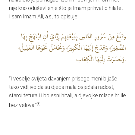
nije krio oduševljenje što je Imam prihvatio hilafet.
I sam Imam Ali, a.s., to opisuje:
وَبَلَغَ مِنْ سُرُورِ النَّاسِ بِبَيْعَتِهِمْ‏ إِيَّايَ‏ أَنِ‏ ابْتَهَجَ‏ بِهَا
الصَّغِيرُ، وَهَدَجَ‏ إِلَيْهَا الْكَبِيرُ، وَتَحَامَلَ نَحْوَهَا الْعَلِيلُ،
وَحَسَرَتْ‏ إِلَيْهَا الْكِعَاب‏.
“I veselje svijeta davanjem prisege meni bijaše
tako vidljivo da su djeca mala osjećala radost,
starci teturali i bolesni hitali, a djevojke mlade hrlile
bez velova.”
[8]