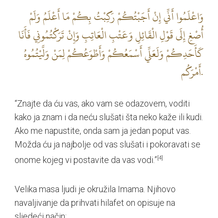
وَاعْلَمُوا أَنِّي‏ إِنْ‏ أَجَبْتُكُمْ‏ رَكِبْتُ‏ بِكُمْ‏ مَا أَعْلَمُ وَلَمْ
أُصْغِ إِلَى قَوْلِ الْقَائِلِ وَعَتْبِ الْعَاتِبِ وَإِنْ تَرَكْتُمُونِي فَأَنَا
كَأَحَدِكُمْ وَلَعَلِّي أَسْمَعُكُمْ وَأَطْوَعُكُمْ لِمَنْ وَلَّيْتُمُوهُ
أَمْرَكُم‏.
“Znajte da ću vas, ako vam se odazovem, voditi
kako ja znam i da neću slušati šta neko kaže ili kudi.
Ako me napustite, onda sam ja jedan poput vas.
Možda ću ja najbolje od vas slušati i pokoravati se
onome kojeg vi postavite da vas vodi.”
[4]
Velika masa ljudi je okružila Imama. Njihovo
navaljivanje da prihvati hilafet on opisuje na
sljedeći način: