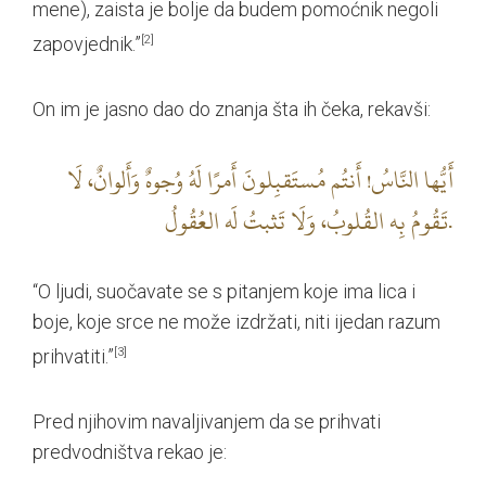
mene), zaista je bolje da budem pomoćnik negoli
zapovjednik.”
[2]
On im je jasno dao do znanja šta ih čeka, rekavši:
أَيُّها النَّاسُ! أَنتُم مُستَقبِلونَ أَمرًا لَهُ وُجوهٌ وَأَلوانٌ، لَا
تَقُومُ بِه القُلوبُ، وَلَا تَثبتُ لَه العُقُولُ.
“O ljudi, suočavate se s pitanjem koje ima lica i
boje, koje srce ne može izdržati, niti ijedan razum
prihvatiti.”
[3]
Pred njihovim navaljivanjem da se prihvati
predvodništva rekao je: