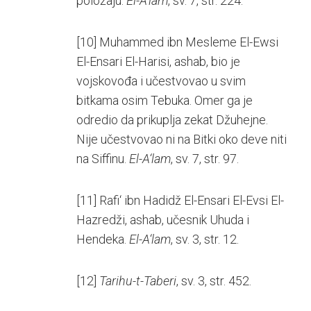
položaju.
El-A‘lam
, sv. 7, str. 224.
[10]
Muhammed ibn Mesleme El-Ewsi
El-Ensari El-Harisi, ashab, bio je
vojskovođa i učestvovao u svim
bitkama osim Tebuka. Omer ga je
odredio da prikuplja zekat Džuhejne.
Nije učestvovao ni na Bitki oko deve niti
na Siffinu.
El-A‘lam
, sv. 7, str. 97.
[11]
Rafi‘ ibn Hadidž El-Ensari El-Evsi El-
Hazredži, ashab, učesnik Uhuda i
Hendeka.
El-A‘lam
, sv. 3, str. 12.
[12]
Tarihu-t-Taberi
, sv. 3, str. 452.