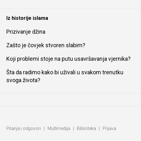
Iz historije islama
Prizivanje džina
Zašto je čovjek stvoren slabim?
Koji problemi stoje na putu usavršavanja vjernika?
Šta da radimo kako bi uživali u svakom trenutku
svoga života?
Pitanja i odgovori
|
Multimedija
|
Biblioteka
|
Prijava