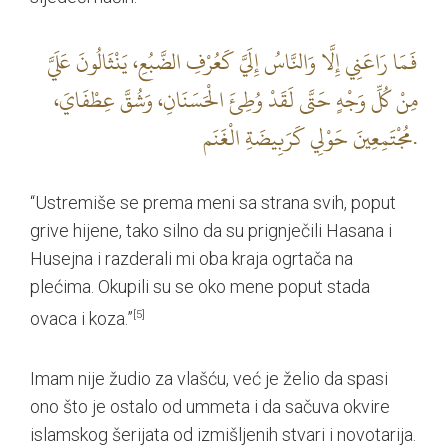
فَمَا رَاعَنِي إِلَّا وَالنَّاسُ إِلَيَّ كَعُرْفِ الضَّبُعِ، يَنْثَالُونَ عَلَيَّ
مِنْ كُلِّ وَجْهٍ حَتَّى لَقَدْ وُطِئَ الْحَسَنَانِ، وَشُقَّ عِطْفَايَ،
مُجْتَمِعِينَ‏ حَوْلِي‏ كَرَبِيضَةِ الْغَنَم‏.
“Ustremiše se prema meni sa strana svih, poput
grive hijene, tako silno da su prignječili Hasana i
Husejna i razderali mi oba kraja ogrtača na
plećima. Okupili su se oko mene poput stada
ovaca i koza.”
[5]
Imam nije žudio za vlašću, već je želio da spasi
ono što je ostalo od ummeta i da sačuva okvire
islamskog šerijata od izmišljenih stvari i novotarija.