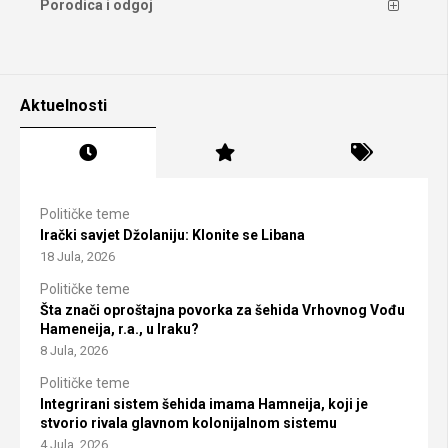
Porodica i odgoj
Aktuelnosti
Političke teme
Irački savjet Džolaniju: Klonite se Libana
18 Jula, 2026
Političke teme
Šta znači oproštajna povorka za šehida Vrhovnog Vođu
Hameneija, r.a., u Iraku?
8 Jula, 2026
Političke teme
Integrirani sistem šehida imama Hamneija, koji je
stvorio rivala glavnom kolonijalnom sistemu
4 Jula, 2026