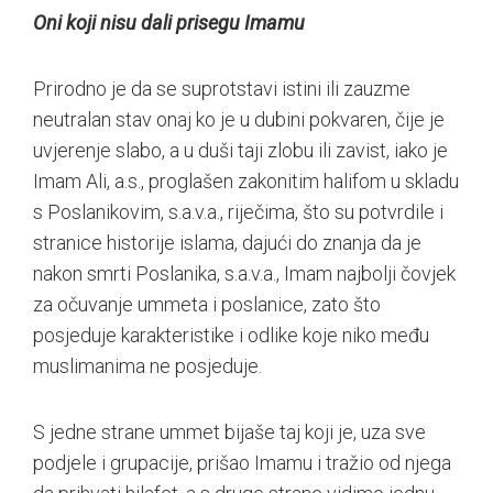
Oni koji nisu dali prisegu Imamu
Prirodno je da se suprotstavi istini ili zauzme
neutralan stav onaj ko je u dubini pokvaren, čije je
uvjerenje slabo, a u duši taji zlobu ili zavist, iako je
Imam Ali, a.s., proglašen zakonitim halifom u skladu
s Poslanikovim, s.a.v.a., riječima, što su potvrdile i
stranice historije islama, dajući do znanja da je
nakon smrti Poslanika, s.a.v.a., Imam najbolji čovjek
za očuvanje ummeta i poslanice, zato što
posjeduje karakteristike i odlike koje niko među
muslimanima ne posjeduje.
S jedne strane ummet bijaše taj koji je, uza sve
podjele i grupacije, prišao Imamu i tražio od njega