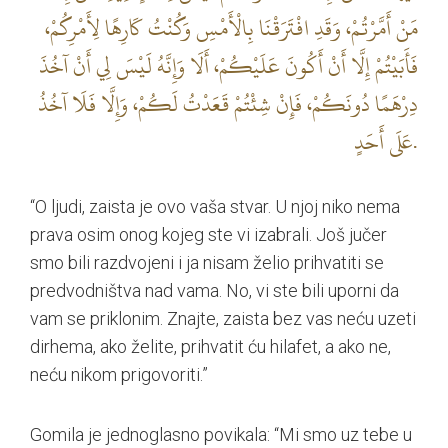
مَنْ أَمَّرْتُمْ، وَقَدِ افْتَرَقْنَا بِالْأَمْسِ وَكُنْتُ كَارِهًا لِأَمْرِكُمْ،
فَأَبَيْتُمْ إِلَّا أَنْ أَكُونَ عَلَيْكُمْ، أَلَا وَإِنَّهُ لَيْسَ لِي أَنْ آخُذَ
دِرْهَمًا دُونَكُمْ، فَإِنْ شِئْتُمْ قَعَدْتُ لَكُمْ، وَإِلَّا فَلَا آخُذُ
عَلَى أَحَدٍ.
“O ljudi, zaista je ovo vaša stvar. U njoj niko nema
prava osim onog kojeg ste vi izabrali. Još jučer
smo bili razdvojeni i ja nisam želio prihvatiti se
predvodništva nad vama. No, vi ste bili uporni da
vam se priklonim. Znajte, zaista bez vas neću uzeti
dirhema, ako želite, prihvatit ću hilafet, a ako ne,
neću nikom prigovoriti.”
Gomila je jednoglasno povikala: “Mi smo uz tebe u