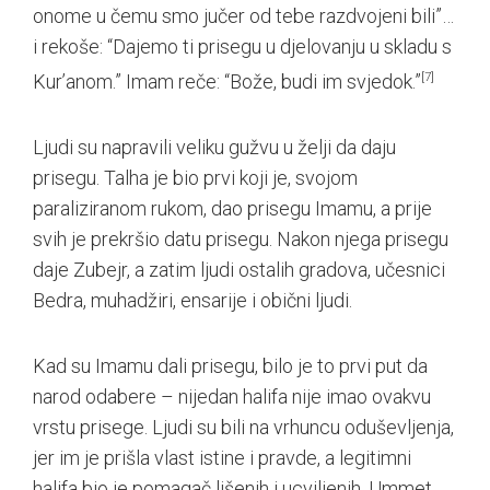
onome u čemu smo jučer od tebe razdvojeni bili”…
i rekoše: “Dajemo ti prisegu u djelovanju u skladu s
Kur’anom.” Imam reče: “Bože, budi im svjedok.”
[7]
Ljudi su napravili veliku gužvu u želji da daju
prisegu. Talha je bio prvi koji je, svojom
paraliziranom rukom, dao prisegu Imamu, a prije
svih je prekršio datu prisegu. Nakon njega prisegu
daje Zubejr, a zatim ljudi ostalih gradova, učesnici
Bedra, muhadžiri, ensarije i obični ljudi.
Kad su Imamu dali prisegu, bilo je to prvi put da
narod odabere – nijedan halifa nije imao ovakvu
vrstu prisege. Ljudi su bili na vrhuncu oduševljenja,
jer im je prišla vlast istine i pravde, a legitimni
halifa bio je pomagač lišenih i ucviljenih. Ummet