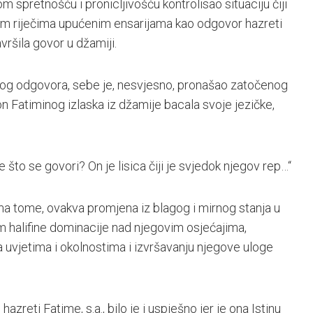
m spretnošću i pronicljivošću kontrolisao situaciju čiji
m riječima upućenim ensarijama kao odgovor hazreti
vršila govor u džamiji.
inog odgovora, sebe je, nesvjesno, pronašao zatočenog
n Fatiminog izlaska iz džamije bacala svoje jezičke,
 što se govori? On je lisica čiji je svjedok njegov rep…“
 tome, ovakva promjena iz blagog i mirnog stanja u
om halifine dominacije nad njegovim osjećajima,
vjetima i okolnostima i izvršavanju njegove uloge
azreti Fatime, s.a., bilo je i uspješno jer je ona Istinu