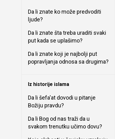
Da li znate ko može predvoditi
ljude?
Da li znate šta treba uraditi svaki
put kada se uplašimo?
Da li znate koji je najbolji put
popravljanja odnosa sa drugima?
Iz historije islama
Da li šefa'at dovodi u pitanje
Božiju pravdu?
Da li Bog od nas traži da u
svakom trenutku učimo dovu?