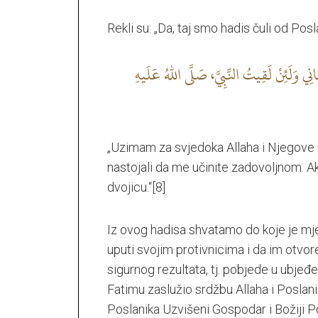
Rekli su: „Da, taj smo hadis čuli od Poslan
نِي وَلَئِنْ لَقِيتُ النَّبِيَّ، صَلَّى اللهُ عَلَيهِ
„Uzimam za svjedoka Allaha i Njegove m
nastojali da me učinite zadovoljnom. 
dvojicu.“
[8]
Iz ovog hadisa shvatamo do koje je mjer
uputi svojim protivnicima i da im otvor
sigurnog rezultata, tj. pobjede u ubjeđen
Fatimu zaslužio srdžbu Allaha i Poslan
Poslanika Uzvišeni Gospodar i Božiji P