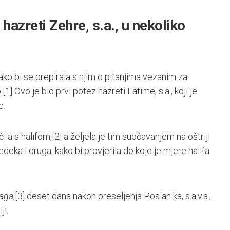
hazreti Zehre, s.a., u nekoliko
ko bi se prepirala s njim o pitanjima vezanim za
.
[1]
Ovo je bio prvi potez hazreti Fatime, s.a., koji je
e.
la s halifom,
[2]
a željela je tim suočavanjem na oštriji
deka i druga, kako bi provjerila do koje je mjere halifa
laga
,
[3]
deset dana nakon preseljenja Poslanika, s.a.v.a.,
ji.