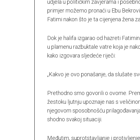
udjela u političkim zavjerama i posebno
primjer možemo pronaći u Ebu Bekrovi
Fatimi nakon što je ta cijenjena žena za
Dok je halifa izgarao od hazreti Fatim
u plamenu razbuktale vatre koja je nako
kako izgovara sljedeće riječi:
„Kakvo je ovo ponašanje, da slušate sve
Prethodno smo govorili o ovome. Prema
žestoku ljutnju upoznaje nas s veličin
njegovom sposobnošću prilagođavanja u
shodno svakoj situaciji.
Međutim, suprotstavljanje i protivljenje h