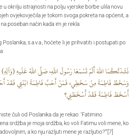
 okrilju istrajnosti na polju vjerske borbe ulila novu
pjeh ovjekovječila je tokom svoga pokreta na općenit, a
a poseban način kada im je rekla:
lanika, s.a.v.a., hoćete li je prihvatiti i postupati po
a:
نَشَدْتُكُمَا اللهَ أَلَمْ تَسْمَعَا رَسُولَ اللهِ، صَلَّى اللهُ عَلَيهِ (وَآلِهِ،
وَسَخَطُ فَاطِمَةَ مِنْ سَخَطِي، فَمَنْ أَحَبَّ فَاطِمَةَ ابْنَتِي فَقَدْ أَحَبّ
أَسْخَطَ فَاطِمَةَ فَقَدْ أَسْخَطَنِي؟
ste čuli od Poslanika da je rekao: ‘Fatimino
ena srdžba je moja srdžba, ko voli Fatimu voli mene, ko
dovoljnim, a ko nju razljuti mene je razljutio?’“
[7]