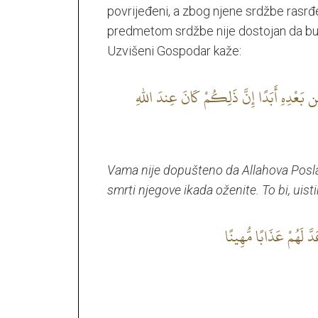
povrijeđeni, a zbog njene srdžbe rasrđe
predmetom srdžbe nije dostojan da bu
Uzvišeni Gospodar kaže:
بَعْدِهِ أَبَدًا إِنَّ ذَلِكُمْ كَانَ عِندَ اللهِ
Vama nije dopušteno da Allahova Posla
smrti njegove ikada oženite. To bi, uistin
دَّ لَهُمْ عَذَابًا مُّهِينًا