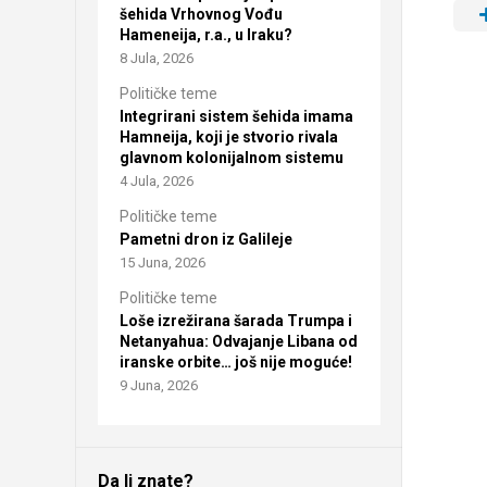
šehida Vrhovnog Vođu
Hameneija, r.a., u Iraku?
8 Jula, 2026
Političke teme
Integrirani sistem šehida imama
Hamneija, koji je stvorio rivala
glavnom kolonijalnom sistemu
4 Jula, 2026
Političke teme
Pametni dron iz Galileje
15 Juna, 2026
Političke teme
Loše izrežirana šarada Trumpa i
Netanyahua: Odvajanje Libana od
iranske orbite… još nije moguće!
9 Juna, 2026
Da li znate?