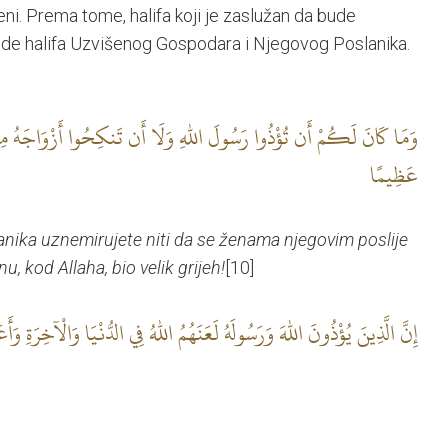
ni. Prema tome, halifa koji je zaslužan da bude
de halifa Uzvišenog Gospodara i Njegovog Poslanika.
وَمَا كَانَ لَكُمْ أَن تُؤْذُوا رَسُولَ اللهِ وَلَا أَن تَنكِحُوا أَزْوَاجَهُ مِن 
عَظِيمًا
nika uznemirujete niti da se ženama njegovim poslije
u, kod Allaha, bio velik grijeh!
[10]
إِنَّ الَّذِينَ يُؤْذُونَ اللهَ وَرَسُولَهُ لَعَنَهُمُ اللهُ فِي الدُّنْيَا وَالْآخِرَةِ وَأَعَ