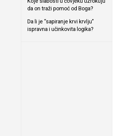
Koje slabosti u čovjeku uzrokuju
da on traži pomoć od Boga?
Da li je “sapiranje krvi krvlju”
ispravna i učinkovita logika?