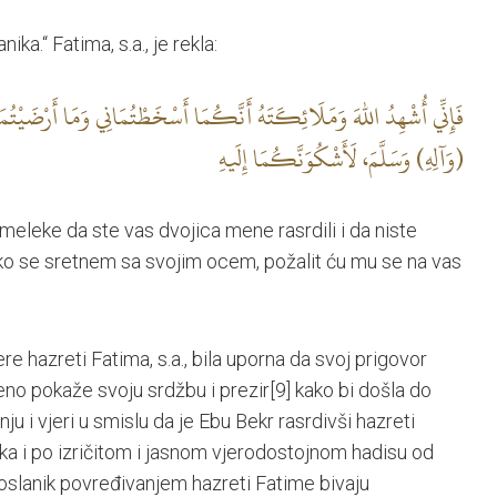
ika.“ Fatima, s.a., je rekla:
فَإِنِّي أُشْهِدُ اللهَ وَمَلَائِكَتَهُ أَنَّكُمَا أَسْخَطْتُمَانِي وَمَا أَرْضَيْتُمَا
(وَآلِهِ) وَسَلَّمَ، لَأَشْكُوَنَّكُمَا إِلَيهِ
eleke da ste vas dvojica mene rasrdili i da niste
Ako se sretnem sa svojim ocem, požalit ću mu se na vas
e hazreti Fatima, s.a., bila uporna da svoj prigovor
eno pokaže svoju srdžbu i prezir
[9]
kako bi došla do
ju i vjeri u smislu da je Ebu Bekr rasrdivši hazreti
ika i po izričitom i jasnom vjerodostojnom hadisu od
oslanik povređivanjem hazreti Fatime bivaju