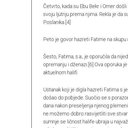
Četvrto, kada su Ebu Bekr i Omer došli 
svoju ljutnju prema njima. Rekla je da s
Poslanika.
[4]
Peto je govor hazreti Fatime na skupu mu
Šesto, Fatima, s.a., je oporučila da nij
opremanju i dženazi.
[6]
Ova oporuka je 
aktuelnom halifi.
Ustanak koji je digla hazreti Fatima s j
došao do pobjede. Suočio se s porazom
dana nakon preseljenja njenog plemenit
ne možemo dobro rasvijetliti sve stvar
sumnje se ličnost halife ubraja u najva