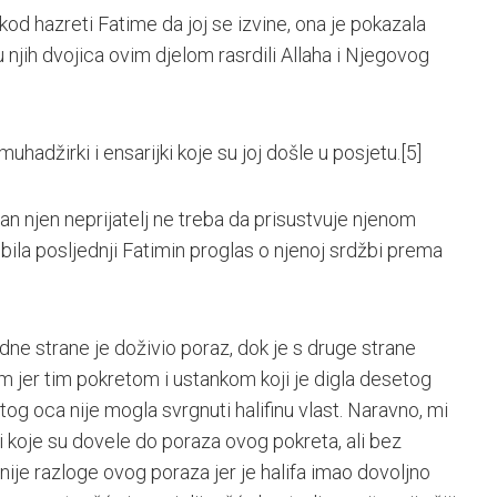
kod hazreti Fatime da joj se izvine, ona je pokazala
u njih dvojica ovim djelom rasrdili Allaha i Njegovog
hadžirki i ensarijki koje su joj došle u posjetu.
[5]
edan njen neprijatelj ne treba da prisustvuje njenom
bila posljednji Fatimin proglas o njenoj srdžbi prema
edne strane je doživio poraz, dok je s druge strane
 jer tim pokretom i ustankom koji je digla desetog
og oca nije mogla svrgnuti halifinu vlast. Naravno, mi
i koje su dovele do poraza ovog pokreta, ali bez
žnije razloge ovog poraza jer je halifa imao dovoljno