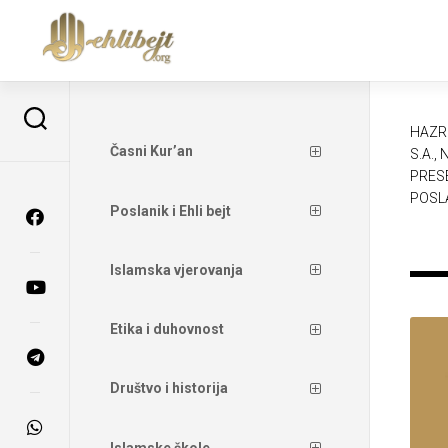
HAZRE
Časni Kur’an
S.A.,
PRES
POSLA
Poslanik i Ehli bejt
Islamska vjerovanja
Etika i duhovnost
Društvo i historija
Islamske škole