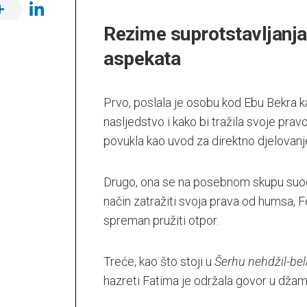
Rezime suprotstavljanja 
aspekata
Prvo, poslala je osobu kod Ebu Bekra ka
nasljedstvo i kako bi tražila svoje pravo
povukla kao uvod za direktno djelovanj
Drugo, ona se na posebnom skupu suoči
način zatražiti svoja prava od humsa, Fe
spreman pružiti otpor.
Treće, kao što stoji u
Šerhu nehdžil-be
hazreti Fatima je održala govor u džami