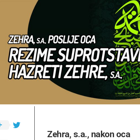
a.s.
Opća
važna
ibadetska
djela
Zehra, s.a., nakon oca