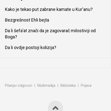
Kako je tekao put zabrane kamate u Kur'anu?
Bezgrešnost Ehli bejta
Da li šefa'at znači da je zagovarač milostiviji od
Boga?
Da li ovdje postoji kolizija?
Pitanja i odgovori
|
Multimedija
|
Biblioteka
|
Prijava