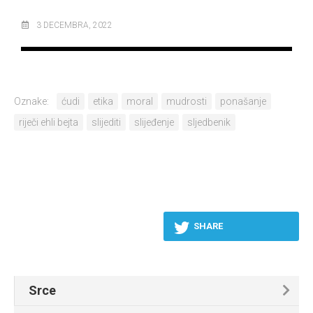
3 DECEMBRA, 2022
Oznake:
ćudi
etika
moral
mudrosti
ponašanje
riječi ehli bejta
slijediti
slijeđenje
sljedbenik
SHARE
Srce