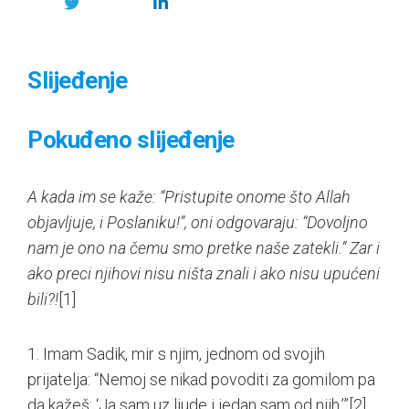
Slijeđenje
Pokuđeno slijeđenje
A kada im se kaže: “Pristupite onome što Allah
objavljuje, i Poslaniku!”, oni odgovaraju: “Dovoljno
nam je ono na čemu smo pretke naše zatekli.” Zar i
ako preci njihovi nisu ništa znali i ako nisu upućeni
bili?!
[1]
1. Imam Sadik, mir s njim, jednom od svojih
prijatelja: “Nemoj se nikad povoditi za gomilom pa
da kažeš: ‘Ja sam uz ljude i jedan sam od njih.’”
[2]