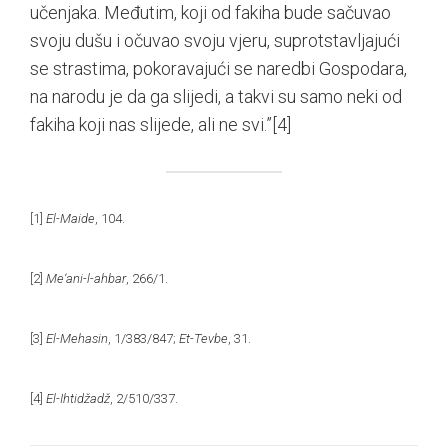
učenjaka. Međutim, koji od fakiha bude sačuvao
svoju dušu i očuvao svoju vjeru, suprotstavljajući
se strastima, pokoravajući se naredbi Gospodara,
na narodu je da ga slijedi, a takvi su samo neki od
fakiha koji nas slijede, ali ne svi.”
[4]
[1]
El-Maide
, 104.
[2]
Me‘ani-l-ahbar
, 266/1.
[3]
El-Mehasin
, 1/383/847;
Et-Tevbe
, 31.
[4]
El-Ihtidžadž
, 2/510/337.