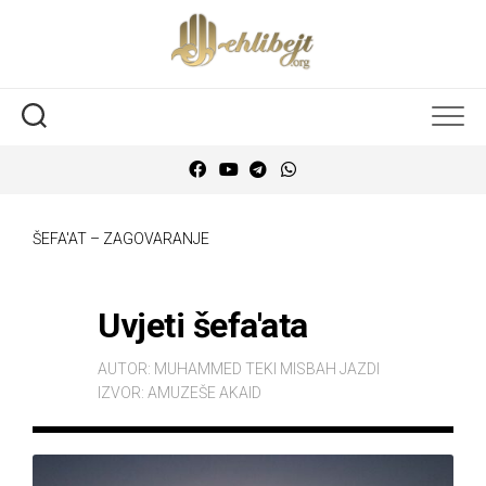
ŠEFA'AT – ZAGOVARANJE
Uvjeti šefa'ata
AUTOR:
MUHAMMED TEKI MISBAH JAZDI
IZVOR:
AMUZEŠE AKAID