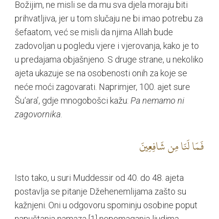
Božijim, ne misli se da mu sva djela moraju biti
prihvatljiva, jer u tom slučaju ne bi imao potrebu za
šefaatom, već se misli da njima Allah bude
zadovoljan u pogledu vjere i vjerovanja, kako je to
u predajama objašnjeno. S druge strane, u nekoliko
ajeta ukazuje se na osobenosti onih za koje se
neće moći zagovarati. Naprimjer, 100. ajet sure
Šu‘ara’, gdje mnogobošci kažu:
Pa nemamo ni
zagovornika
.
فَمَا لَنَا مِن شَافِعِينَ
Isto tako, u suri Muddessir od 40. do 48. ajeta
postavlja se pitanje Džehenemlijama zašto su
kažnjeni. Oni u odgovoru spominju osobine poput
napuštanja namaza,
[1]
nepomaganja ljudima