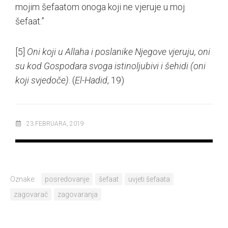
mojim šefaatom onoga koji ne vjeruje u moj
šefaat.”
[5]
Oni koji u Allaha i poslanike Njegove vjeruju, oni
su kod Gospodara svoga istinoljubivi i šehidi (oni
koji svjedoče)
. (
El-Hadid
, 19)
23 FEBRUARA, 2019
Oznake:
posredovanje
šefaat
uvjeti šefaata
zagovarač
zagovaranja