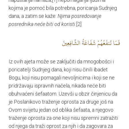
kojima je pomoć bila potrebna, poricanja Sudnjeg
dana, a zatim se kaže:
Njima posredovanje
posrednika neće biti od koristi
.
[2]
فَمَا تَنفَعُهُمْ شَفَاعَةُ الشَّافِعِينَ
Iz ovih ajeta može se zaključiti da mnogobošci i
poricatelji Sudnjeg dana, koji nisu činili ibadet
Bogu, koji nisu pomagali nevoljnicima i koji se ne
pridržavaju ispravnih načela, nikada neće biti
obuhvaćeni šefaatom. Uzevši u obzir činjenicu da
je Poslanikovo traženje oprosta za druge još na
Ovom svijetu jedan od oblika šefaata, a njegovo
traženje oprosta za one koji nisu spremni zatražiti
od njega da traži oprost za njih i da zagovara za