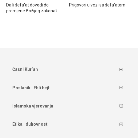
Da li šefa'at dovodi do
Prigovori u vezi sa šefa'atom
promjene Božijeg zakona?
Časni Kur’an
Poslanik i Ehli bejt
Islamska vjerovanja
Etika i duhovnost