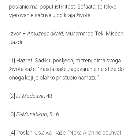
poslanicima, poput istinitosti šefaata, te takvo
vjerovanje sačuvaju do kraja života.
Izvor –
Amuzeše akaid
, Muhammed Teki Misbah
Jazdi
[1]
Hazreti Sadik u posljednjim trenucima svoga
života kaže: “Zaista naše zagovaranje ne stiže do
onoga koji je olahko pristupio namazu.”
[2]
El-Mudessir
, 48.
[3]
El-Munafikun
, 5–6.
[4]
Poslanik, s.a.v.a., kaže: “Neka Allah ne obuhvati