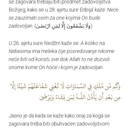
se zagovara trebaju biti predmet zadovoljstva
Božijeg, kako se u 28. ajetu sure Enbija’ kaže:
Neće
se zauzimati osim za one kojima On bude
zadovoljan
. (وَلَا يَشْفَعُونَ إِلَّا لِمَنِ ارْتَضَىٰ)
U 26. ajetu sure Nedžm kaže se:
A koliko na
Nebesima ima meleka čije posredovanje nikome
neće biti od koristi, sve dok Allah to ne dozvoli
onome kome On hoće i kojim je zadovoljan
.
وَكَم مِّن مَّلَكٍ فِي السَّمَاوَاتِ لَا تُغْنِي شَفَاعَتُهُمْ شَيْئًا إِلَّا
مِن بَعْدِ أَن يَأْذَنَ اللَّـهُ لِمَن يَشَاءُ وَيَرْضَىٰ
Jasno je da kada se kaže kako onaj za koga se
zagovara treba biti obuhvaćen zadovoljstvom