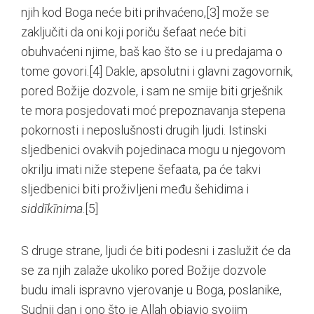
njih kod Boga neće biti prihvaćeno,
[3]
može se
zaključiti da oni koji poriču šefaat neće biti
obuhvaćeni njime, baš kao što se i u predajama o
tome govori.
[4]
Dakle, apsolutni i glavni zagovornik,
pored Božije dozvole, i sam ne smije biti grješnik
te mora posjedovati moć prepoznavanja stepena
pokornosti i neposlušnosti drugih ljudi. Istinski
sljedbenici ovakvih pojedinaca mogu u njegovom
okrilju imati niže stepene šefaata, pa će takvi
sljedbenici biti proživljeni među šehidima i
siddīkīnima
.
[5]
S druge strane, ljudi će biti podesni i zaslužit će da
se za njih zalaže ukoliko pored Božije dozvole
budu imali ispravno vjerovanje u Boga, poslanike,
Sudnji dan i ono što je Allah objavio svojim