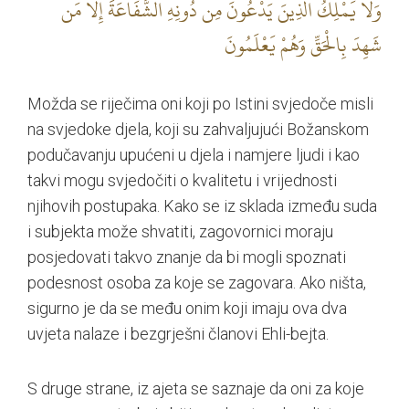
وَلَا يَمْلِكُ الَّذِينَ يَدْعُونَ مِن دُونِهِ الشَّفَاعَةَ إِلَّا مَن
شَهِدَ بِالْحَقِّ وَهُمْ يَعْلَمُونَ
Možda se riječima oni koji po Istini svjedoče misli
na svjedoke djela, koji su zahvaljujući Božanskom
podučavanju upućeni u djela i namjere ljudi i kao
takvi mogu svjedočiti o kvalitetu i vrijednosti
njihovih postupaka. Kako se iz sklada između suda
i subjekta može shvatiti, zagovornici moraju
posjedovati takvo znanje da bi mogli spoznati
podesnost osoba za koje se zagovara. Ako ništa,
sigurno je da se među onim koji imaju ova dva
uvjeta nalaze i bezgrješni članovi Ehli-bejta.
S druge strane, iz ajeta se saznaje da oni za koje