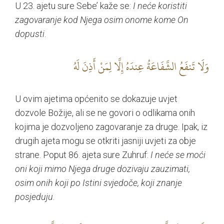
U 23. ajetu sure Sebe’ kaže se:
I neće koristiti
zagovaranje kod Njega osim onome kome On
dopusti
.
وَلَا تَنفَعُ الشَّفَاعَةُ عِندَهُ إِلَّا لِمَنْ أَذِنَ لَهُ
U ovim ajetima općenito se dokazuje uvjet
dozvole Božije, ali se ne govori o odlikama onih
kojima je dozvoljeno zagovaranje za druge. Ipak, iz
drugih ajeta mogu se otkriti jasniji uvjeti za obje
strane. Poput 86. ajeta sure Zuhruf:
I neće se moći
oni koji mimo Njega druge dozivaju zauzimati,
osim onih koji po Istini svjedoče, koji znanje
posjeduju
.