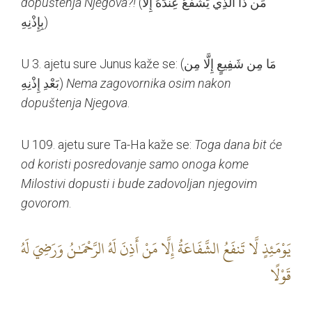
dopuštenja Njegova?!
(مَن ذَا الَّذِي يَشْفَعُ عِندَهُ إِلَّا
بِإِذْنِهِ)
U 3. ajetu sure Junus kaže se: (مَا مِن شَفِيعٍ إِلَّا مِن
بَعْدِ إِذْنِهِ)
Nema zagovornika osim nakon
dopuštenja Njegova
.
U 109. ajetu sure Ta-Ha kaže se:
Toga dana bit će
od koristi posredovanje samo onoga kome
Milostivi dopusti i bude zadovoljan njegovim
govorom
.
يَوْمَئِذٍ لَّا تَنفَعُ الشَّفَاعَةُ إِلَّا مَنْ أَذِنَ لَهُ الرَّحْمَـٰنُ وَرَضِيَ لَهُ
قَوْلًا