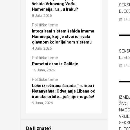
šehida Vrhovnog Vođu
SEKS
Hameneija, r.a., u Iraku?
DJEC
8 Jula, 2026
18 
Političke teme
Integrirani sistem šehida imama
Hamneija, koji je stvorio rivala
glavnom kolonijalnom sistemu
4 Jula, 2026
SEKS
DJEC
Političke teme
Pametni dron iz Galileje
18 
15 Juna, 2026
Političke teme
Loše izrežirana šarada Trumpa i
Netanyahua: Odvajanje Libana od
iranske orbite… još nije moguće!
IZME
9 Juna, 2026
ŽIVOT
NAGO
VRIJ
SEKS
Da li znate?
DJEC