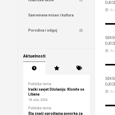
DJEC
18 
Savremena misao i kultura
Porodica i odgoj
SEKS
DJEC
18 
Aktuelnosti
SEKS
Političke teme
DJEC
Irački savjet Džolaniju: Klonite se
18 
Libana
18 Jula, 2026
Političke teme
Šta znači oproštajna povorka za