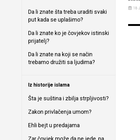
18 
Da li znate šta treba uraditi svaki
put kada se uplašimo?
Da li znate ko je čovjekov istinski
prijatelj?
Da li znate na koji se način
trebamo družiti sa ljudima?
Iz historije islama
Šta je suština i zbilja strpljivosti?
Zakon privlačenja umom?
Ehli bejt u predajama
Zar čovjek može da ne jede, pa