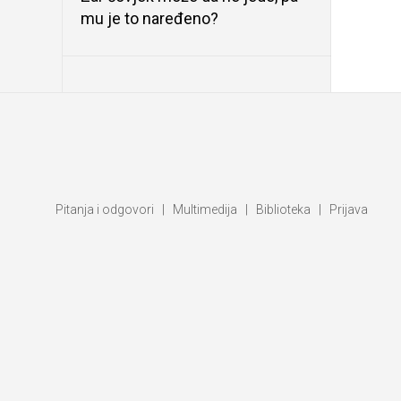
mu je to naređeno?
Pitanja i odgovori
|
Multimedija
|
Biblioteka
|
Prijava