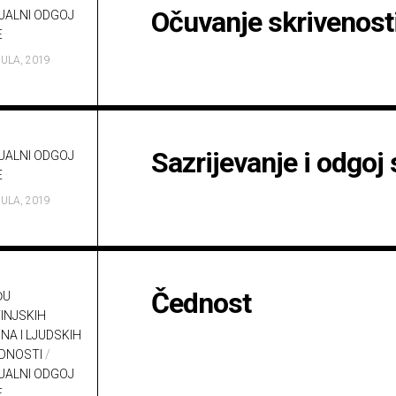
Očuvanje skrivenosti
UALNI ODGOJ
E
JULA, 2019
Sazrijevanje i odgoj
UALNI ODGOJ
E
JULA, 2019
Čednost
ĐU
INJSKIH
NA I LJUDSKIH
EDNOSTI
/
UALNI ODGOJ
E