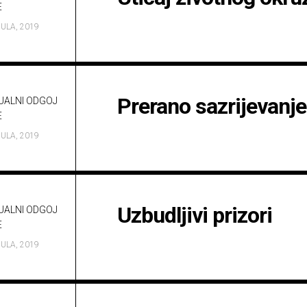
a.s.
E
Opća
važna
JULA, 2019
ibadetska
djela
Prerano sazrijevanje
UALNI ODGOJ
E
JULA, 2019
Uzbudljivi prizori
UALNI ODGOJ
E
JULA, 2019