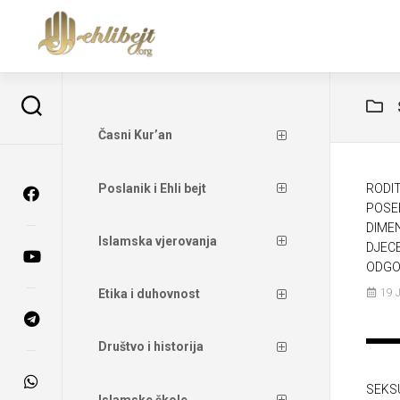
Časni Kur’an
Poslanik i Ehli bejt
RODIT
POSE
DIMEN
Islamska vjerovanja
DJEC
ODGO
19 
Etika i duhovnost
Društvo i historija
SEKS
Islamske škole