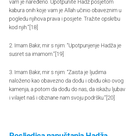
vam je naređeno. Upotpunite Hadž posjetom
kabura onih koje vam je Allah učinio obaveznim u
pogledu njihova prava i posjete. Tražite opskrbu
kod njih.”
[18]
2. Imam Bakir, mir s njim: “Upotpunjenje Hadža je
susret sa imamom.”
[19]
3. Imam Bakir, mir s njim: “Zaista je ljudima
naloženo kao obavezno da dođu i obiđu oko ovog
kamenja, a potom da dođu do nas, da iskažu ljubav
i vilajet naš i obznane nam svoju podršku.”
[20]
Posljedica napuštanja Hadža