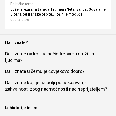
Političke teme
Loše izrežirana šarada Trumpa i Netanyahua: Odvajanje
Libana od iranske orbite… još nije moguće!
9 Juna, 2026
Da li znate?
Da li znate na koji se način trebamo družiti sa
ljudima?
Da li znate u čemu je čovjekovo dobro?
Da li znate koji je najbolji put iskazivanja
zahvalnosti zbog nadmoćnosti nad neprijateljem?
Iz historije islama