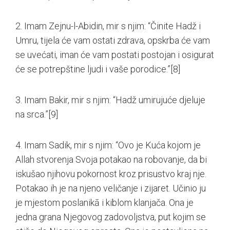
2. Imam Zejnu-l-Abidin, mir s njim: “Činite Hadž i
Umru, tijela će vam ostati zdrava, opskrba će vam
se uvećati, iman će vam postati postojan i osigurat
će se potrepštine ljudi i vaše porodice.”
[8]
3. Imam Bakir, mir s njim: “Hadž umirujuće djeluje
na srca.”
[9]
4. Imam Sadik, mir s njim: “Ovo je Kuća kojom je
Allah stvorenja Svoja potakao na robovanje, da bi
iskušao njihovu pokornost kroz prisustvo kraj nje.
Potakao ih je na njeno veličanje i zijaret. Učinio ju
je mjestom poslanikā i kiblom klanjača. Ona je
jedna grana Njegovog zadovoljstva, put kojim se