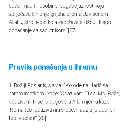
bude imao tri osobine: bogobojaznost koja
sprječava činjenje grijeha prema Uzvišenom
Allahu, strpljivost koja zadržava srdžbu i lijepo
ponašanje sa saputnikom.”
[27]
Pravila ponašanja u ihramu
1. Božiji Poslanik, s.a.v.a.: “Ko ode na Hadž sa
haram imetkom i kaže: ‘Odazivam Ti se, Moj Bože,
odazivam Ti se’, u odgovoru Allah njemu kaže:
‘Nema tebi odaziva niti sreće, Hadž ti je odbijen i
tebi vraćen!’”
[28]