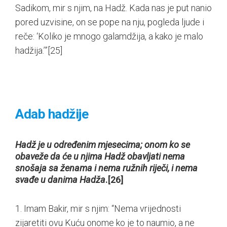
Sadikom, mir s njim, na Hadž. Kada nas je put nanio
pored uzvisine, on se pope na nju, pogleda ljude i
reče: ‘Koliko je mnogo galamdžija, a kako je malo
hadžija.’”
[25]
Adab hadžije
Hadž je u određenim mjesecima; onom ko se
obaveže da će u njima Hadž obavljati nema
snošaja sa ženama i nema ružnih riječi, i nema
svađe u danima Hadža
.
[26]
1. Imam Bakir, mir s njim: “Nema vrijednosti
zijaretiti ovu Kuću onome ko je to naumio, a ne