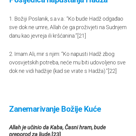
1. Božiji Poslanik, s.a.v.a.: “Ko bude Hadž odgađao
sve dok ne umre, Allah će ga proživjeti na Sudnjem
danu kao jevreja ili kršćanina.”
[21]
2. Imam Ali, mir s njim: “Ko napusti Hadž zbog
ovosvjetskih potreba, neće mu biti udovoljeno sve
dok ne vidi hadžije (kad se vrate s Hadža).”
[22]
Zanemarivanje Božije Kuće
Allah je učinio da Kaba, Časni hram, bude
preporod za ljude
.
[23]