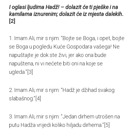
I oglasi ljudima Hadž! – dolazit će ti pješke i na
kamilama iznurenim; dolazit će iz mjesta dalekih
.
[2]
1. Imam Ali, mir s njim: “Bojte se Boga, i opet, bojte
se Boga u pogledu Kuće Gospodara vašega! Ne
napuštajte je dok ste živi, jer ako ona bude
napuštena, ni vi nećete biti oni na koje se
ugleda.”
[3]
2. Imam Ali, mir s njim: “Hadž je džihad svakog
slabašnog.”
[4]
3. Imam Ali, mir s njim: “Jedan dirhem utrošen na
putu Hadža vrijedi koliko hiljadu dirhema.”
[5]