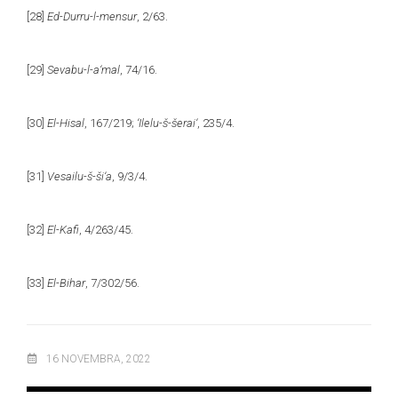
[28]
Ed-Durru-l-mensur
, 2/63.
[29]
Sevabu-l-a‘mal
, 74/16.
[30]
El-Hisal
, 167/219;
‘Ilelu-š-šerai‘
, 235/4.
[31]
Vesailu-š-ši‘a
, 9/3/4.
[32]
El-Kafi
, 4/263/45.
[33]
El-Bihar
, 7/302/56.
16 NOVEMBRA, 2022