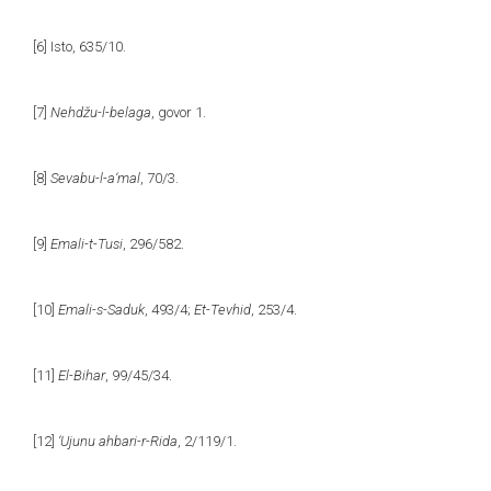
[6]
Isto, 635/10.
[7]
Nehdžu-l-belaga
, govor 1.
[8]
Sevabu-l-a‘mal
, 70/3.
[9]
Emali-t-Tusi
, 296/582.
[10]
Emali-s-Saduk
, 493/4;
Et-Tevhid
, 253/4.
[11]
El-Bihar
, 99/45/34.
[12]
‘Ujunu ahbari-r-Rida
, 2/119/1.