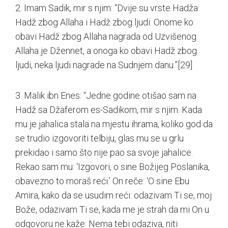
2. Imam Sadik, mir s njim: “Dvije su vrste Hadža:
Hadž zbog Allaha i Hadž zbog ljudi. Onome ko
obavi Hadž zbog Allaha nagrada od Uzvišenog
Allaha je Džennet, a onoga ko obavi Hadž zbog
ljudi, neka ljudi nagrade na Sudnjem danu.”
[29]
3. Malik ibn Enes: “Jedne godine otišao sam na
Hadž sa Džaferom es-Sadikom, mir s njim. Kada
mu je jahalica stala na mjestu ihrama, koliko god da
se trudio izgovoriti telbiju, glas mu se u grlu
prekidao i samo što nije pao sa svoje jahalice.
Rekao sam mu: ‘Izgovori, o sine Božijeg Poslanika,
obavezno to moraš reći.’ On reče: ‘O sine Ebu
Amira, kako da se usudim reći: odazivam Ti se, moj
Bože, odazivam Ti se, kada me je strah da mi On u
odgovoru ne kaže: Nema tebi odaziva, niti