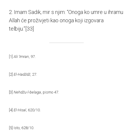
2. Imam Sadik, mir s njim: “Onoga ko umre u ihramu
Allah će proživjeti kao onoga koji izgovara
telbiju.”
[33]
[1]
Ali ‘Imran
, 97.
[2]
El-Hadždž
, 27.
[3]
Nehdžu-l-belaga
, pismo 47.
[4]
El-Hisal
, 620/10.
[5]
Isto, 628/10.