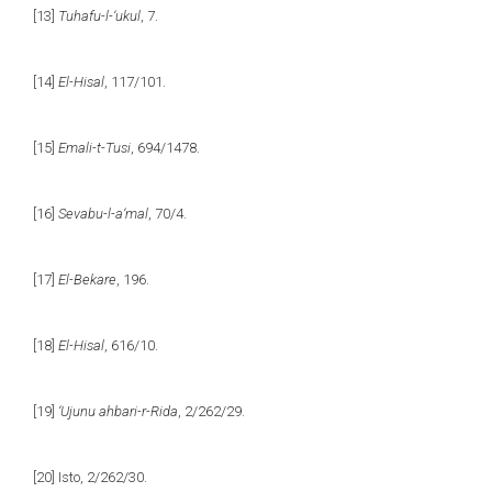
[13]
Tuhafu-l-‘ukul
, 7.
[14]
El-Hisal
, 117/101.
[15]
Emali-t-Tusi
, 694/1478.
[16]
Sevabu-l-a‘mal
, 70/4.
[17]
El-Bekare
, 196.
[18]
El-Hisal
, 616/10.
[19]
‘Ujunu ahbari-r-Rida
, 2/262/29.
[20]
Isto, 2/262/30.