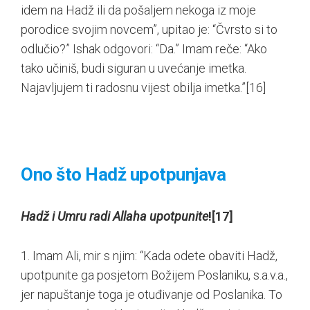
idem na Hadž ili da pošaljem nekoga iz moje
porodice svojim novcem”, upitao je: “Čvrsto si to
odlučio?” Ishak odgovori: “Da.” Imam reče: “Ako
tako učiniš, budi siguran u uvećanje imetka.
Najavljujem ti radosnu vijest obilja imetka.”
[16]
Ono što Hadž upotpunjava
Hadž i Umru radi Allaha upotpunite
!
[17]
1. Imam Ali, mir s njim: “Kada odete obaviti Hadž,
upotpunite ga posjetom Božijem Poslaniku, s.a.v.a.,
jer napuštanje toga je otuđivanje od Poslanika. To