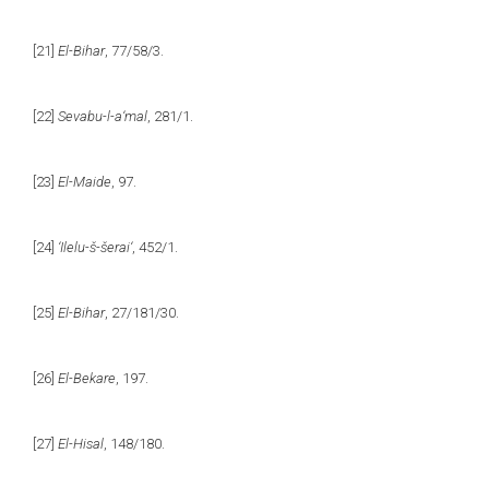
[21]
El-Bihar
, 77/58/3.
[22]
Sevabu-l-a‘mal
, 281/1.
[23]
El-Maide
, 97.
[24]
‘Ilelu-š-šerai‘
, 452/1.
[25]
El-Bihar
, 27/181/30.
[26]
El-Bekare
, 197.
[27]
El-Hisal
, 148/180.