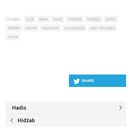
Oznake:
ćudi
etika
hadž
hadždž
hadžije
ka'be
Mekke
moral
mudrosti
ponašanje
riječi ehli bejta
umra
SHARE
Hadis
Hidžab