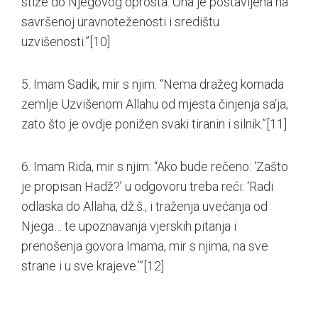
stiže do Njegovog oprosta. Ona je postavljena na
savršenoj uravnoteženosti i središtu
uzvišenosti.”
[10]
5. Imam Sadik, mir s njim: “Nema dražeg komada
zemlje Uzvišenom Allahu od mjesta činjenja sa‘ja,
zato što je ovdje ponižen svaki tiranin i silnik.”
[11]
6. Imam Rida, mir s njim: “Ako bude rečeno: ‘Zašto
je propisan Hadž?’ u odgovoru treba reći: ‘Radi
odlaska do Allaha, dž.š., i traženja uvećanja od
Njega… te upoznavanja vjerskih pitanja i
prenošenja govora Imama, mir s njima, na sve
strane i u sve krajeve.’”
[12]