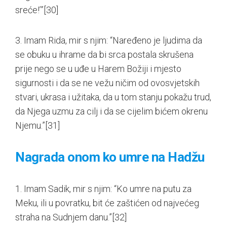
sreće!’”
[30]
3. Imam Rida, mir s njim: “Naređeno je ljudima da
se obuku u ihrame da bi srca postala skrušena
prije nego se u uđe u Harem Božiji i mjesto
sigurnosti i da se ne vežu ničim od ovosvjetskih
stvari, ukrasa i užitaka, da u tom stanju pokažu trud,
da Njega uzmu za cilj i da se cijelim bićem okrenu
Njemu.”
[31]
Nagrada onom ko umre na Hadžu
1. Imam Sadik, mir s njim: “Ko umre na putu za
Meku, ili u povratku, bit će zaštićen od najvećeg
straha na Sudnjem danu.”
[32]