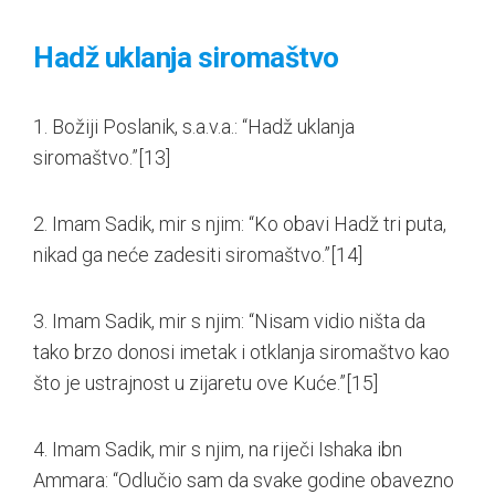
Hadž uklanja siromaštvo
1. Božiji Poslanik, s.a.v.a.: “Hadž uklanja
siromaštvo.”
[13]
2. Imam Sadik, mir s njim: “Ko obavi Hadž tri puta,
nikad ga neće zadesiti siromaštvo.”
[14]
3. Imam Sadik, mir s njim: “Nisam vidio ništa da
tako brzo donosi imetak i otklanja siromaštvo kao
što je ustrajnost u zijaretu ove Kuće.”
[15]
4. Imam Sadik, mir s njim, na riječi Ishaka ibn
Ammara: “Odlučio sam da svake godine obavezno