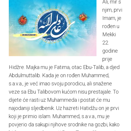
Ali, mir s
njim, prvi
Imam, je
rođen u
Mekki
22.
godine
prije
Hidžre. Majka mu je Fatima, otac Ebu-Talib, a djed
Abdulmuttalib. Kada je on rođen Muhammed,
s.a.v.a., je već imao svoju porodicu, ali snažene
veze sa Ebu Talibovom kućom nisu prestajale. To
dijete će rasti uz Muhammeda i postat će mu
najodaniji sljedbenik. Uz hazreti Hatidžu on je prvi
koji je primio islam. Muhammed, s.a.v.a., mu je
povjerio da sakupi njihove srodnike na gozbi, kako