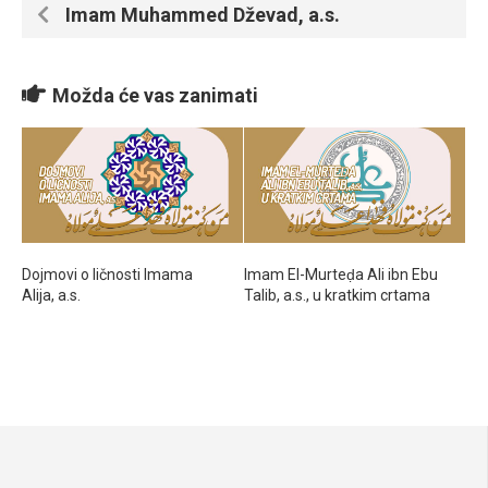
Imam Muhammed Dževad, a.s.
Možda će vas zanimati
Dojmovi o ličnosti Imama
Imam El-Murteḍa Ali ibn Ebu
Alija, a.s.
Talib, a.s., u kratkim crtama