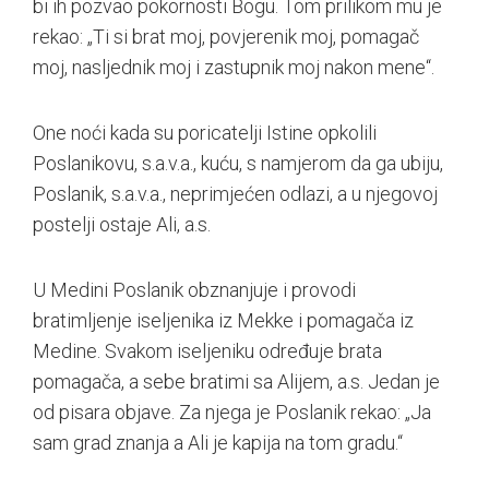
bi ih pozvao pokornosti Bogu. Tom prilikom mu je
rekao: „Ti si brat moj, povjerenik moj, pomagač
moj, nasljednik moj i zastupnik moj nakon mene“.
One noći kada su poricatelji Istine opkolili
Poslanikovu, s.a.v.a., kuću, s namjerom da ga ubiju,
Poslanik, s.a.v.a., neprimjećen odlazi, a u njegovoj
postelji ostaje Ali, a.s.
U Medini Poslanik obznanjuje i provodi
bratimljenje iseljenika iz Mekke i pomagača iz
Medine. Svakom iseljeniku određuje brata
pomagača, a sebe bratimi sa Alijem, a.s. Jedan je
od pisara objave. Za njega je Poslanik rekao: „Ja
sam grad znanja a Ali je kapija na tom gradu.“