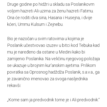
Druge godine po hidžri u skladu sa Poslanikovm
voljom hazreti Ali uzima za ženu hazreti Fatimu.
Ona će roditi dva sina, Hasana i Husejna, i dvije
kćeri, Ummu Kulsum i Zejnebu.
Bio je nazočan u svim ratovima u kojima je
Poslanik učestvovao izuzev u bitci kod Tebuka kad
mu je naređeno da ostane u Medini kako bi
zamijenio Poslanika. Na veličinu njegovog položaja
se ukazuje u brojnim kur'anskim ajetima. Prilikom
povratka sa Oprosnog hadždža Poslanik, s.a.v.a., ga
je zavanično imenovao za svoga nasljednika
rekavši:
„Kome sam ja predvodnik tome je i Ali predvodnik.“