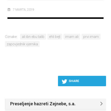
7 MARTA, 2019
Oznake:
ali ibn ebu talib
ehli bejt
imam ali
prvi imam
zapovjednik vjernika
SHARE
Preseljenje hazreti Zejnebe, s.a.