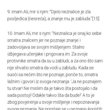
9. Imam Ali, mir s njim: “Djelo neznalice je zla
posljedica (nesreća), a znanje mu je zabluda.”
[15]
10. Imam Ali, mir s njim: “Neznalica je onaj ko sebe
smatra znalcem jer ne poznaje znanje i
zadovoljava se svojim mišljenjem. Stalno
izbjegava učenjake i prigovara im. Za svoje
protivnike smatra da su u zabludi, a za ono što sam
nije shvatio smatra da vodi u zabludu. Kada se
suoči sa nečim što ne poznaje, poriče to, smatra
lažnim i govori iz svoga neznanja: ‘Ja ne poznajem
tu stvar! Ne mislim da je takvo šta postojalo i da
sada postoji! Odakle takvo šta da bude!’ A to je
zbog povjerenja u svoje mišljenje i nepoznavanja
svoga neznanja. Ne prestaje se u neznanju koristiti