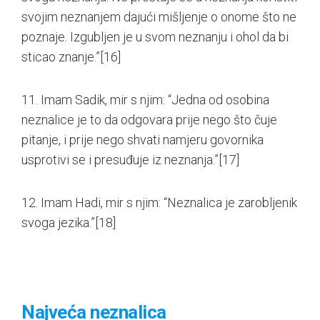
svojim neznanjem dajući mišljenje o onome što ne
poznaje. Izgubljen je u svom neznanju i ohol da bi
sticao znanje.”
[16]
11. Imam Sadik, mir s njim: “Jedna od osobina
neznalice je to da odgovara prije nego što čuje
pitanje, i prije nego shvati namjeru govornika
usprotivi se i presuđuje iz neznanja.”
[17]
12. Imam Hadi, mir s njim: “Neznalica je zarobljenik
svoga jezika.”
[18]
Najveća neznalica