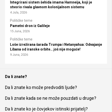
Integrirani sistem šehida imama Hamneija, koji je
stvorio rivala glavnom kolonijalnom sistemu
4 Jula, 2026
Političke teme
Pametni dron iz Galileje
15 Juna, 2026
Političke teme
Loše izrežirana šarada Trumpa i Netanyahua: Odvajanje
Libana od iranske orbite… još nije moguće!
9 Juna, 2026
Da li znate?
Da li znate ko može predvoditi ljude?
Da li znate kada se ne može pouzdati u druge?
Da li znate ko je čovjekov istinski prijatelj?