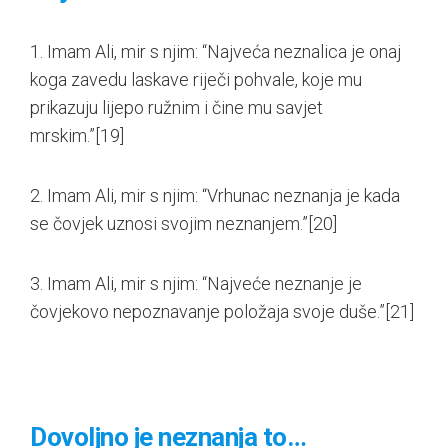
1. Imam Ali, mir s njim: “Najveća neznalica je onaj
koga zavedu laskave riječi pohvale, koje mu
prikazuju lijepo ružnim i čine mu savjet
mrskim.”
[19]
2. Imam Ali, mir s njim: “Vrhunac neznanja je kada
se čovjek uznosi svojim neznanjem.”
[20]
3. Imam Ali, mir s njim: “Najveće neznanje je
čovjekovo nepoznavanje položaja svoje duše.”
[21]
Dovoljno je neznanja to…