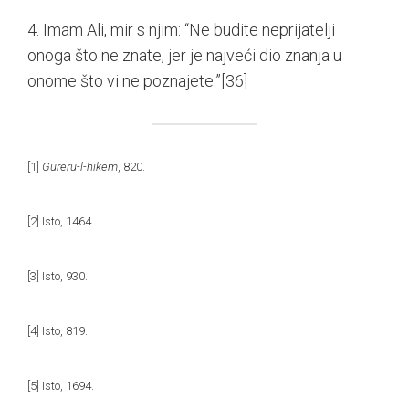
4. Imam Ali, mir s njim: “Ne budite neprijatelji
onoga što ne znate, jer je najveći dio znanja u
onome što vi ne poznajete.”
[36]
[1]
Gureru-l-hikem
, 820.
[2]
Isto, 1464.
[3]
Isto, 930.
[4]
Isto, 819.
[5]
Isto, 1694.