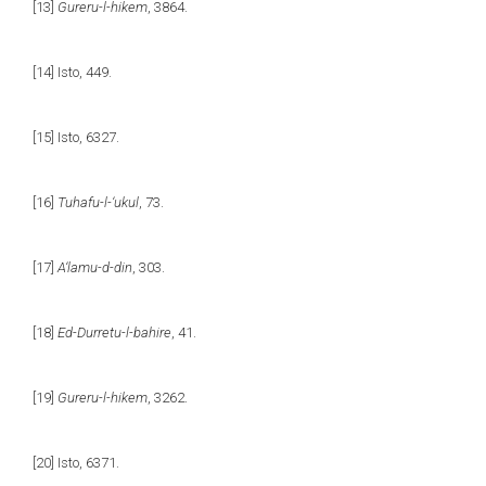
[13]
Gureru-l-hikem
, 3864.
[14]
Isto, 449.
[15]
Isto, 6327.
[16]
Tuhafu-l-‘ukul
, 73.
[17]
A‘lamu-d-din
, 303.
[18]
Ed-Durretu-l-bahire
, 41.
[19]
Gureru-l-hikem
, 3262.
[20]
Isto, 6371.