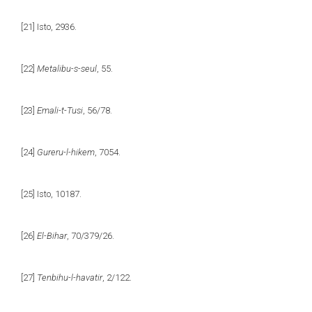
[21]
Isto, 2936.
[22]
Metalibu-s-seul
, 55.
[23]
Emali-t-Tusi
, 56/78.
[24]
Gureru-l-hikem
, 7054.
[25]
Isto, 10187.
[26]
El-Bihar
, 70/379/26.
[27]
Tenbihu-l-havatir
, 2/122.