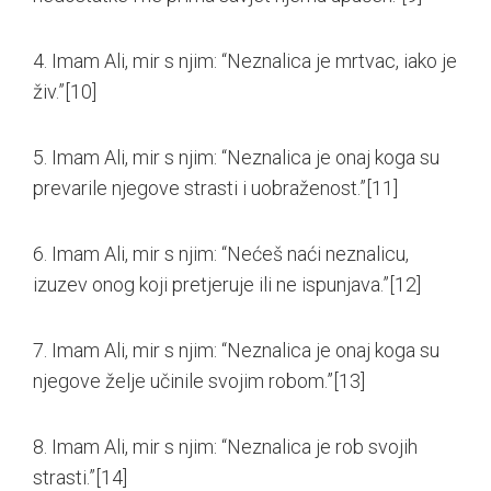
4. Imam Ali, mir s njim: “Neznalica je mrtvac, iako je
živ.”
[10]
5. Imam Ali, mir s njim: “Neznalica je onaj koga su
prevarile njegove strasti i uobraženost.”
[11]
6. Imam Ali, mir s njim: “Nećeš naći neznalicu,
izuzev onog koji pretjeruje ili ne ispunjava.”
[12]
7. Imam Ali, mir s njim: “Neznalica je onaj koga su
njegove želje učinile svojim robom.”
[13]
8. Imam Ali, mir s njim: “Neznalica je rob svojih
strasti.”
[14]