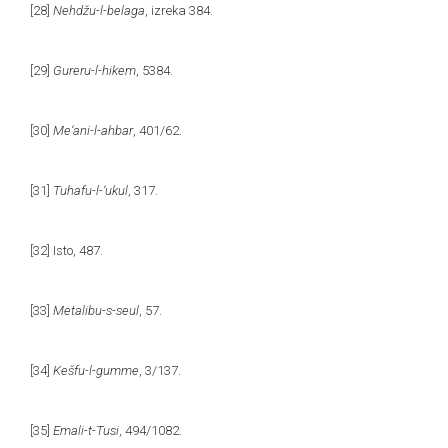
[28]
Nehdžu-l-belaga
, izreka 384.
[29]
Gureru-l-hikem
, 5384.
[30]
Me‘ani-l-ahbar
, 401/62.
[31]
Tuhafu-l-‘ukul
, 317.
[32]
Isto, 487.
[33]
Metalibu-s-seul
, 57.
[34]
Kešfu-l-gumme
, 3/137.
[35]
Emali-t-Tusi
, 494/1082.