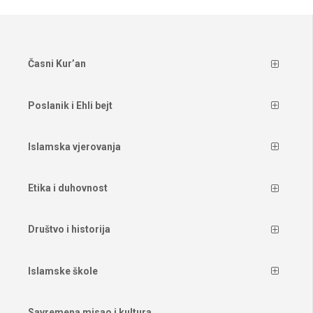
Časni Kur’an
Poslanik i Ehli bejt
Islamska vjerovanja
Etika i duhovnost
Društvo i historija
Islamske škole
Savremena misao i kultura