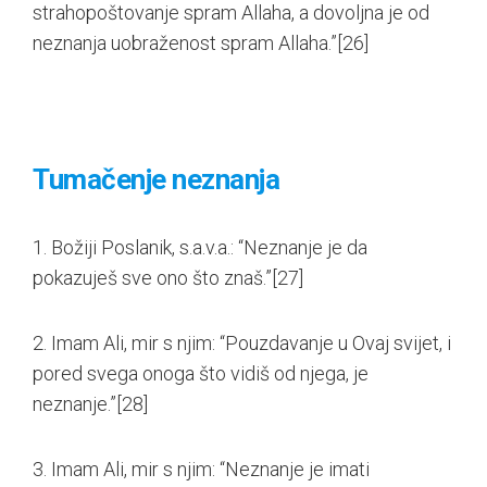
strahopoštovanje spram Allaha, a dovoljna je od
neznanja uobraženost spram Allaha.”
[26]
Tumačenje neznanja
1. Božiji Poslanik, s.a.v.a.: “Neznanje je da
pokazuješ sve ono što znaš.”
[27]
2. Imam Ali, mir s njim: “Pouzdavanje u Ovaj svijet, i
pored svega onoga što vidiš od njega, je
neznanje.”
[28]
3. Imam Ali, mir s njim: “Neznanje je imati