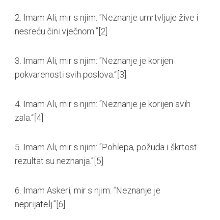
2. Imam Ali, mir s njim: “Neznanje umrtvljuje žive i
nesreću čini vječnom.”
[2]
3. Imam Ali, mir s njim: “Neznanje je korijen
pokvarenosti svih poslova.”
[3]
4. Imam Ali, mir s njim: “Neznanje je korijen svih
zala.”
[4]
5. Imam Ali, mir s njim: “Pohlepa, požuda i škrtost
rezultat su neznanja.”
[5]
6. Imam Askeri, mir s njim: “Neznanje je
neprijatelj.”
[6]