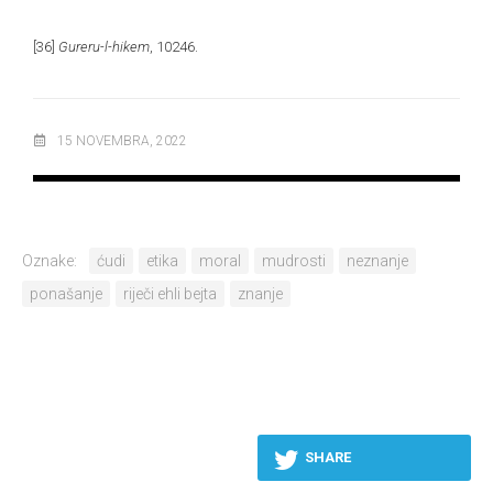
[36]
Gureru-l-hikem
, 10246.
15 NOVEMBRA, 2022
Oznake:
ćudi
etika
moral
mudrosti
neznanje
ponašanje
riječi ehli bejta
znanje
SHARE