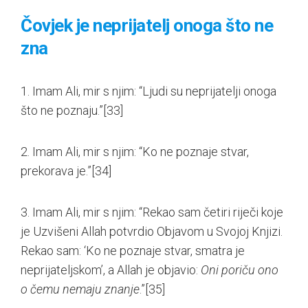
Čovjek je neprijatelj onoga što ne
zna
1. Imam Ali, mir s njim: “Ljudi su neprijatelji onoga
što ne poznaju.”
[33]
2. Imam Ali, mir s njim: “Ko ne poznaje stvar,
prekorava je.”
[34]
3. Imam Ali, mir s njim: “Rekao sam četiri riječi koje
je Uzvišeni Allah potvrdio Objavom u Svojoj Knjizi.
Rekao sam: ‘Ko ne poznaje stvar, smatra je
neprijateljskom’, a Allah je objavio:
Oni poriču ono
o čemu nemaju znanje
.”
[35]