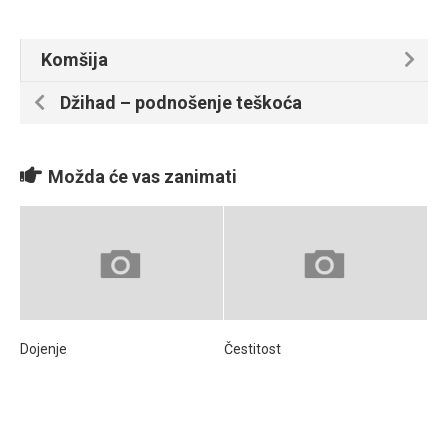
Komšija
Džihad – podnošenje teškoća
Možda će vas zanimati
Dojenje
Čestitost