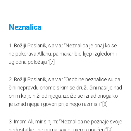
Neznalica
1. Božiji Poslanik, s.a.v.a.: “Neznalica je onaj ko se
ne pokorava Allahu, pa makar bio lijep izgledom i
ugledna položaja.”
[7]
2. Božiji Poslanik, s.a.v.a.: “Osobine neznalice su da
čini nepravdu onome s kim se druži, čini nasilje nad
onim ko je niži od njega, izdiže se iznad onoga ko
je iznad njega i govori prije nego razmisli.”
[8]
3. Imam Ali, mir s njim: “Neznalica ne poznaje svoje
nedostatke i ne prima savjet njemu upućen.”
[9]