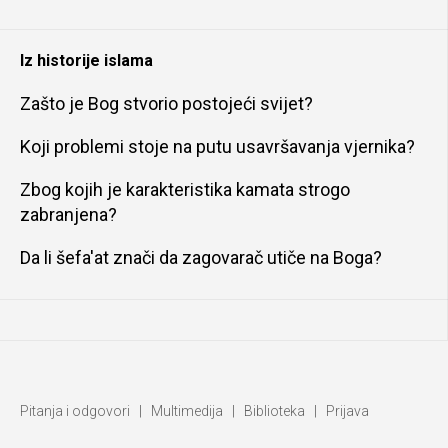
Iz historije islama
Zašto je Bog stvorio postojeći svijet?
Koji problemi stoje na putu usavršavanja vjernika?
Zbog kojih je karakteristika kamata strogo
zabranjena?
Da li šefa'at znači da zagovarač utiče na Boga?
Pitanja i odgovori
|
Multimedija
|
Biblioteka
|
Prijava