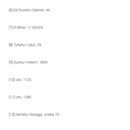
[6]
Ed-Durretu-l-bahire
, 44.
[7]
El-Bihar
, 1/160/39.
[8]
Tuhafu-l-‘ukul
, 29.
[9]
Gureru-l-hikem
, 1809.
[10]
Isto, 1125.
[11]
Isto, 1285.
[12]
Nehdžu-l-belaga
, izreka 70.