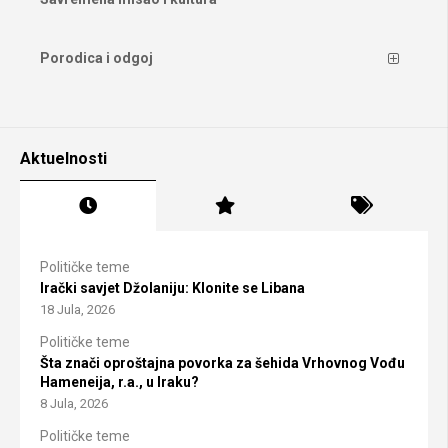
Porodica i odgoj
Aktuelnosti
Političke teme
Irački savjet Džolaniju: Klonite se Libana
18 Jula, 2026
Političke teme
Šta znači oproštajna povorka za šehida Vrhovnog Vođu
Hameneija, r.a., u Iraku?
8 Jula, 2026
Političke teme