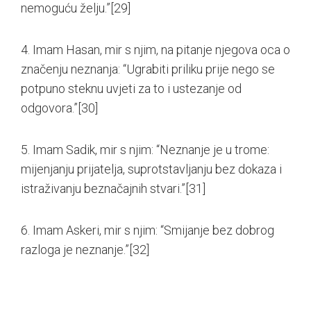
nemoguću želju.”
[29]
4. Imam Hasan, mir s njim, na pitanje njegova oca o
značenju neznanja: “Ugrabiti priliku prije nego se
potpuno steknu uvjeti za to i ustezanje od
odgovora.”
[30]
5. Imam Sadik, mir s njim: “Neznanje je u trome:
mijenjanju prijatelja, suprotstavljanju bez dokaza i
istraživanju beznačajnih stvari.”
[31]
6. Imam Askeri, mir s njim: “Smijanje bez dobrog
razloga je neznanje.”
[32]