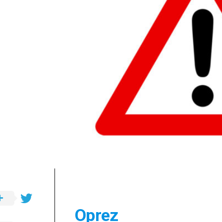
a.s.
Opća
važna
ibadetska
djela
Oprez