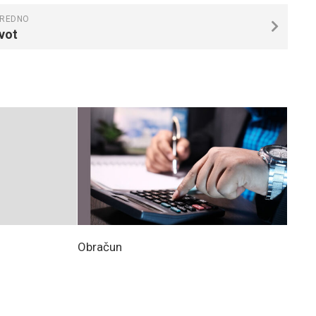
REDNO
vot
Obračun