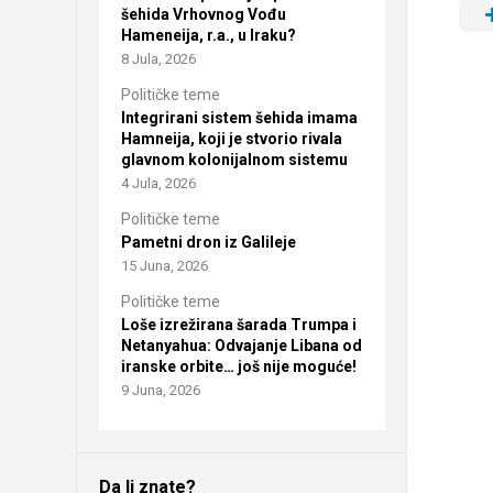
šehida Vrhovnog Vođu
Hameneija, r.a., u Iraku?
8 Jula, 2026
Političke teme
Integrirani sistem šehida imama
Hamneija, koji je stvorio rivala
glavnom kolonijalnom sistemu
4 Jula, 2026
Političke teme
Pametni dron iz Galileje
15 Juna, 2026
Političke teme
Loše izrežirana šarada Trumpa i
Netanyahua: Odvajanje Libana od
iranske orbite… još nije moguće!
9 Juna, 2026
Da li znate?