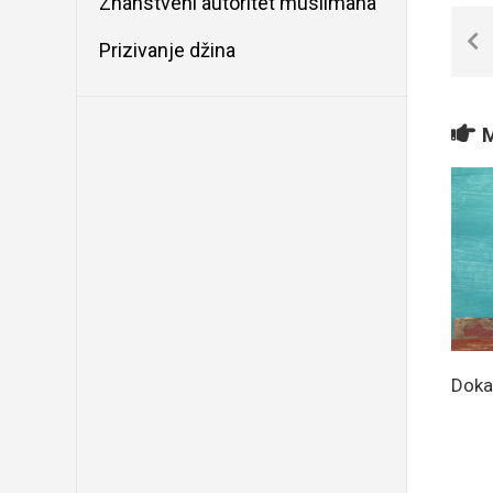
Znanstveni autoritet muslimana
Prizivanje džina
M
Doka