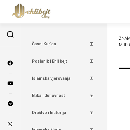
ZNAM
Časni Kur’an
MUDR
Poslanik i Ehli bejt
Islamska vjerovanja
Etika i duhovnost
Društvo i historija
Islamske škole