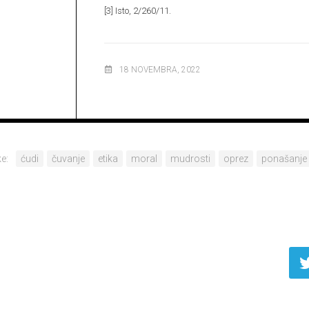
[3]
Isto, 2/260/11.
18 NOVEMBRA, 2022
e:
ćudi
čuvanje
etika
moral
mudrosti
oprez
ponašanje