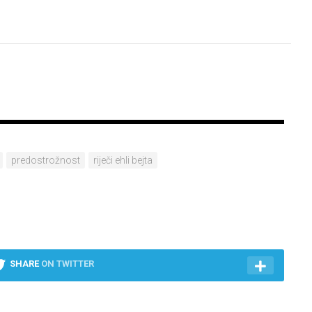
predostrožnost
riječi ehli bejta
SHARE
ON TWITTER