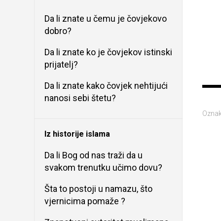
Da li znate u čemu je čovjekovo
dobro?
Da li znate ko je čovjekov istinski
prijatelj?
Da li znate kako čovjek nehtijući
nanosi sebi štetu?
Oznak
Iz historije islama
Da li Bog od nas traži da u
svakom trenutku učimo dovu?
Šta to postoji u namazu, što
vjernicima pomaže ?