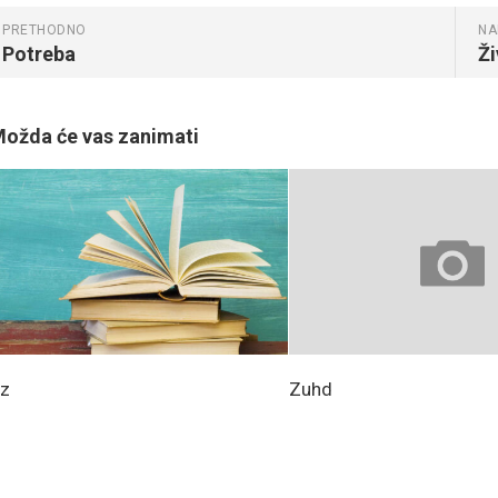
PRETHODNO
NA
Potreba
Ži
ožda će vas zanimati
z
Zuhd