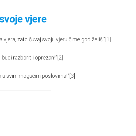
svoje vjere
ja vjera, zato čuvaj svoju vjeru čime god želiš.”
[1]
i budi razborit i oprezan!”
[2]
zan u svim mogućim poslovima!”
[3]