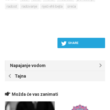
radost
radovanje
riječi ehli bejta
sreća
SHARE
Napajanje vodom
Tajna
Možda će vas zanimati