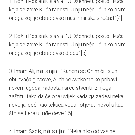
1. Božiji Poslanik, s.a.v.a.: “U Džennetu postoji kuća
koja se zove Kuća radosti. U nju neće ući niko osim
onoga koji je obradovao muslimansku siročad.”
[4]
2. Božiji Poslanik, s.a.v.a.: “U Džennetu postoji kuća
koja se zove Kuća radosti. U nju neće ući niko osim
onoga koji je obradovao djecu.”
[5]
3. Imam Ali, mir s njim: “Kunem se Onim čiji sluh
obuhvaća glasove, Allah će svakome ko pribavi
nekom ugođaj radostan srcu stvoriti iz njega
zaštitu, tako da će ona uvijek, kada ga zadesi neka
nevolja, doći kao tekuća voda i otjerati nevolju kao
što se tjeraju tuđe deve.”
[6]
4. Imam Sadik, mir s njim: “Neka niko od vas ne