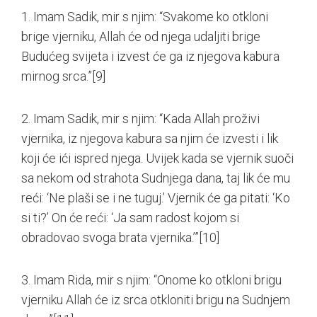
1. Imam Sadik, mir s njim: “Svakome ko otkloni
brige vjerniku, Allah će od njega udaljiti brige
Budućeg svijeta i izvest će ga iz njegova kabura
mirnog srca.”
[9]
2. Imam Sadik, mir s njim: “Kada Allah proživi
vjernika, iz njegova kabura sa njim će izvesti i lik
koji će ići ispred njega. Uvijek kada se vjernik suoči
sa nekom od strahota Sudnjega dana, taj lik će mu
reći: ‘Ne plaši se i ne tuguj.’ Vjernik će ga pitati: ‘Ko
si ti?’ On će reći: ‘Ja sam radost kojom si
obradovao svoga brata vjernika.’”
[10]
3. Imam Rida, mir s njim: “Onome ko otkloni brigu
vjerniku Allah će iz srca otkloniti brigu na Sudnjem