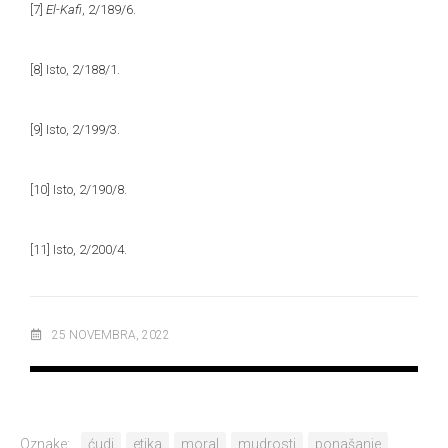
[7]
El-Kafi
, 2/189/6.
[8]
Isto, 2/188/1.
[9]
Isto, 2/199/3.
[10]
Isto, 2/190/8.
[11]
Isto, 2/200/4.
25 NOVEMBRA, 2022
Oznake:
ćudi
etika
moral
mudrosti
ponašanje