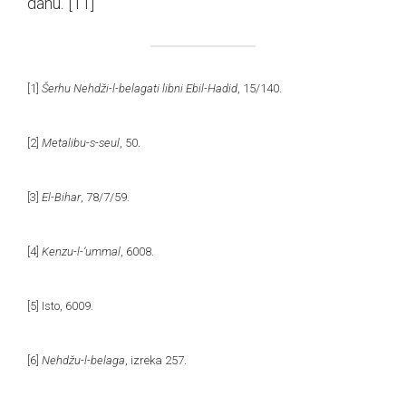
danu.”
[11]
[1]
Šerhu Nehdži-l-belagati libni Ebil-Hadid
, 15/140.
[2]
Metalibu-s-seul
, 50.
[3]
El-Bihar
, 78/7/59.
[4]
Kenzu-l-‘ummal
, 6008.
[5]
Isto, 6009.
[6]
Nehdžu-l-belaga
, izreka 257.