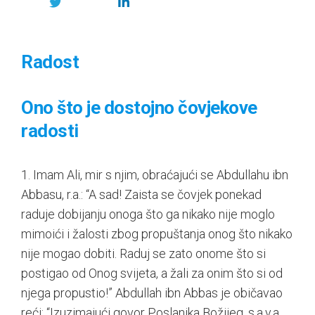
Radost
Ono što je dostojno čovjekove
radosti
1. Imam Ali, mir s njim, obraćajući se Abdullahu ibn
Abbasu, r.a.: “A sad! Zaista se čovjek ponekad
raduje dobijanju onoga što ga nikako nije moglo
mimoići i žalosti zbog propuštanja onog što nikako
nije mogao dobiti. Raduj se zato onome što si
postigao od Onog svijeta, a žali za onim što si od
njega propustio!” Abdullah ibn Abbas je običavao
reći: “Izuzimajući govor Poslanika Božijeg, s.a.v.a.,