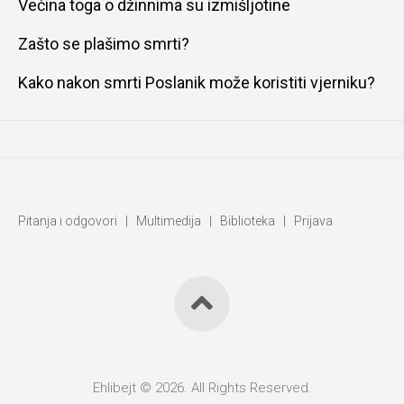
Većina toga o džinnima su izmišljotine
Zašto se plašimo smrti?
Kako nakon smrti Poslanik može koristiti vjerniku?
Pitanja i odgovori
|
Multimedija
|
Biblioteka
|
Prijava
Ehlibejt © 2026. All Rights Reserved.