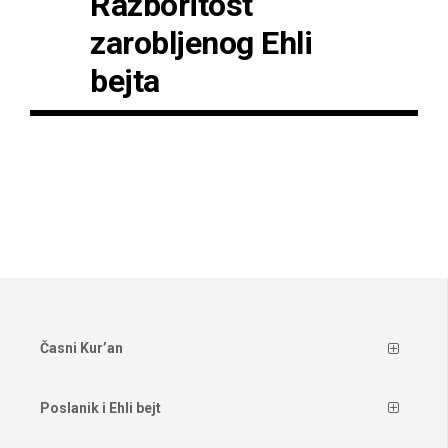
Razboritost
zarobljenog Ehli
bejta
Časni Kur’an
Poslanik i Ehli bejt