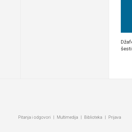
Džaf
šest
Pitanja i odgovori
|
Multimedija
|
Biblioteka
|
Prijava