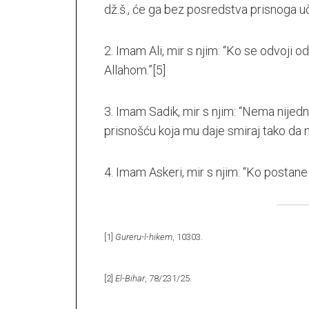
dž.š., će ga bez posredstva prisnoga uč
2. Imam Ali, mir s njim: “Ko se odvoji o
Allahom.”
[5]
3. Imam Sadik, mir s njim: “Nema nijedno
prisnošću koja mu daje smiraj tako da n
4. Imam Askeri, mir s njim: “Ko postane 
[1]
Gureru-l-hikem
, 10303.
[2]
El-Bihar
, 78/231/25.