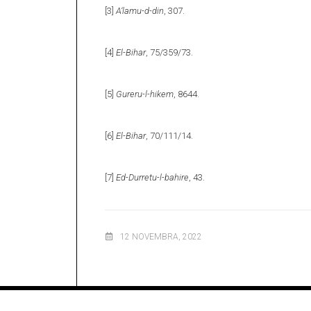
[3]
A‘lamu-d-din
, 307.
[4]
El-Bihar
, 75/359/73.
[5]
Gureru-l-hikem
, 8644.
[6]
El-Bihar
, 70/111/14.
[7]
Ed-Durretu-l-bahire
, 43.
12 NOVEMBRA, 2022