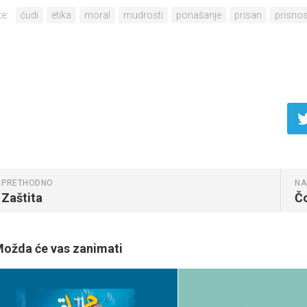
e:
ćudi
etika
moral
mudrosti
ponašanje
prisan
prisnos
PRETHODNO
NA
Zaštita
Č
ožda će vas zanimati