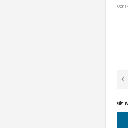
Oznak
M