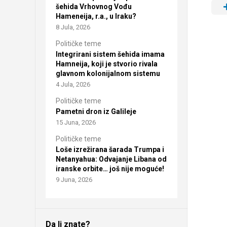
šehida Vrhovnog Vođu
Hameneija, r.a., u Iraku?
8 Jula, 2026
Političke teme
Integrirani sistem šehida imama
Hamneija, koji je stvorio rivala
glavnom kolonijalnom sistemu
4 Jula, 2026
Političke teme
Pametni dron iz Galileje
15 Juna, 2026
Političke teme
Loše izrežirana šarada Trumpa i
Netanyahua: Odvajanje Libana od
iranske orbite… još nije moguće!
9 Juna, 2026
Da li znate?