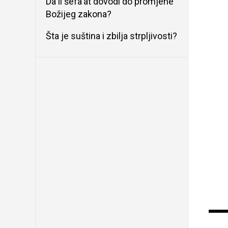
Da li šefa'at dovodi do promjene
Božijeg zakona?
Šta je suština i zbilja strpljivosti?