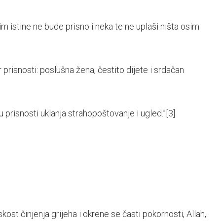
sim istine ne bude prisno i neka te ne uplaši ništa osim
r prisnosti: poslušna žena, čestito dijete i srdačan
 u prisnosti uklanja strahopoštovanje i ugled.”
[3]
niskost činjenja grijeha i okrene se časti pokornosti, Allah,