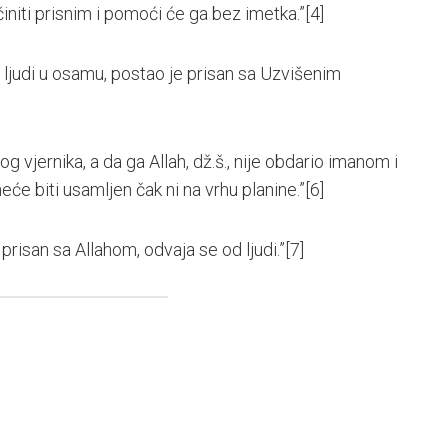
initi prisnim i pomoći će ga bez imetka.”
[4]
d ljudi u osamu, postao je prisan sa Uzvišenim
g vjernika, a da ga Allah, dž.š., nije obdario imanom i
eće biti usamljen čak ni na vrhu planine.”
[6]
prisan sa Allahom, odvaja se od ljudi.”
[7]