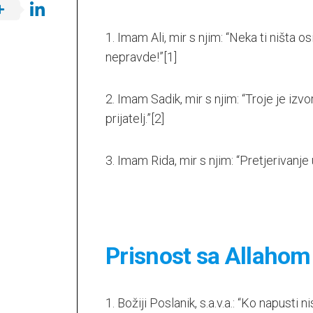
1. Imam Ali, mir s njim: “Neka ti ništa o
nepravde!”
[1]
2. Imam Sadik, mir s njim: “Troje je izvo
prijatelj.”
[2]
3. Imam Rida, mir s njim: “Pretjerivanje
Prisnost sa Allahom
1. Božiji Poslanik, s.a.v.a.: “Ko napusti 