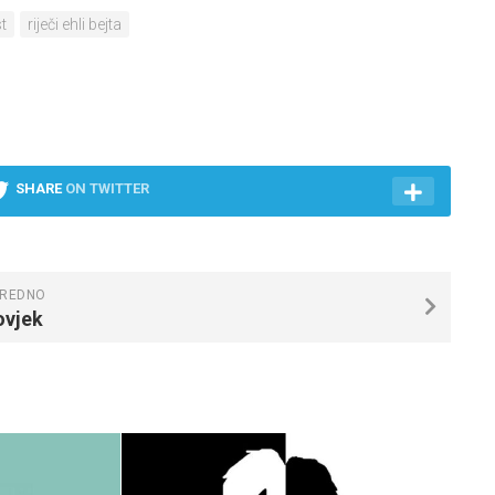
t
riječi ehli bejta
SHARE
ON TWITTER
REDNO
ovjek