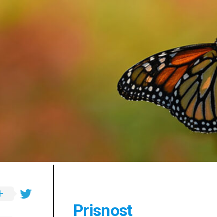
a.s.
Opća
važna
ibadetska
djela
Prisnost