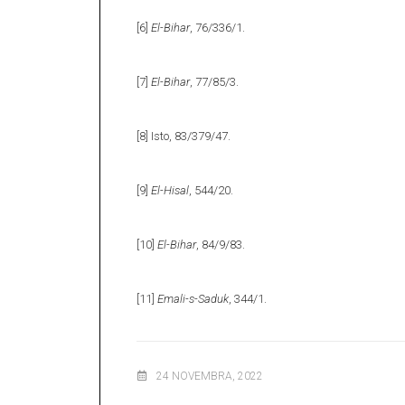
[6]
El-Bihar
, 76/336/1.
[7]
El-Bihar
, 77/85/3.
[8]
Isto, 83/379/47.
[9]
El-Hisal
, 544/20.
[10]
El-Bihar
, 84/9/83.
[11]
Emali-s-Saduk
, 344/1.
24 NOVEMBRA, 2022