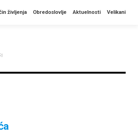
in življenja
Obredoslovlje
Aktuelnosti
Velikani
RI
ća