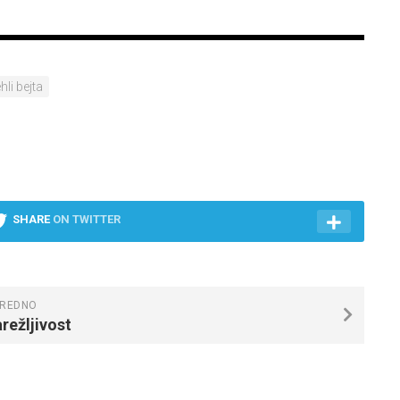
ehli bejta
SHARE
ON TWITTER
REDNO
režljivost