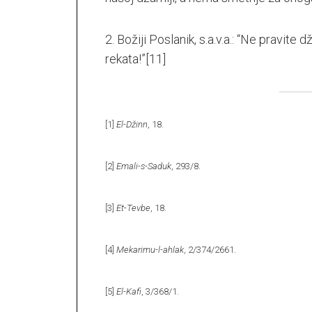
2. Božiji Poslanik, s.a.v.a.: “Ne pravite
rekata!”
[11]
[1]
El-Džinn
, 18.
[2]
Emali-s-Saduk
, 293/8.
[3]
Et-Tevbe
, 18.
[4]
Mekarimu-l-ahlak
, 2/374/2661.
[5]
El-Kafi
, 3/368/1.