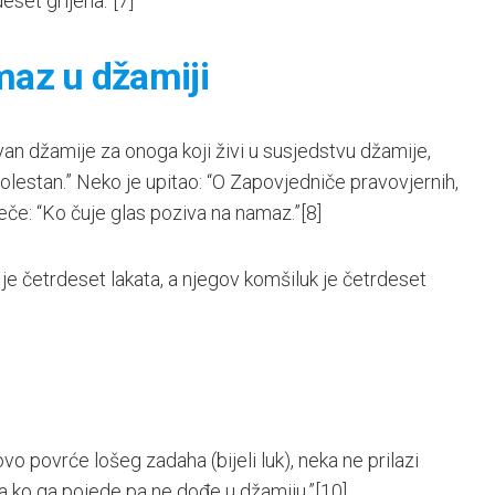
deset grijeha.”
[7]
maz u džamiji
van džamije za onoga koji živi u susjedstvu džamije,
bolestan.” Neko je upitao: “O Zapovjedniče pravovjernih,
če: “Ko čuje glas poziva na namaz.”
[8]
 je četrdeset lakata, a njegov komšiluk je četrdeset
 ovo povrće lošeg zadaha (bijeli luk), neka ne prilazi
a ko ga pojede pa ne dođe u džamiju.”
[10]