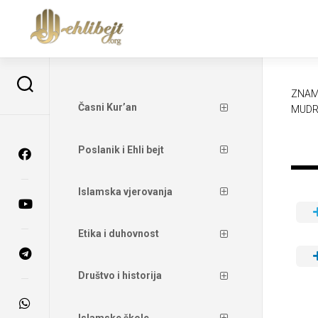
ZNAM
Časni Kur’an
MUDR
Poslanik i Ehli bejt
Islamska vjerovanja
Etika i duhovnost
Društvo i historija
Islamske škole