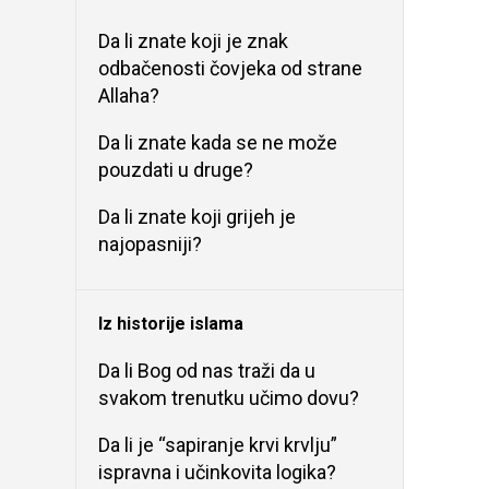
Da li znate koji je znak
odbačenosti čovjeka od strane
Allaha?
Da li znate kada se ne može
pouzdati u druge?
Da li znate koji grijeh je
najopasniji?
Iz historije islama
Da li Bog od nas traži da u
svakom trenutku učimo dovu?
Da li je “sapiranje krvi krvlju”
ispravna i učinkovita logika?