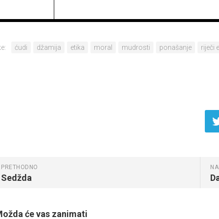
e:
ćudi
džamija
etika
moral
mudrosti
ponašanje
riječi 
PRETHODNO
NA
Sedžda
Da
ožda će vas zanimati