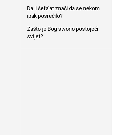
Da li šefa'at znači da se nekom
ipak posrećilo?
Zašto je Bog stvorio postojeći
svijet?