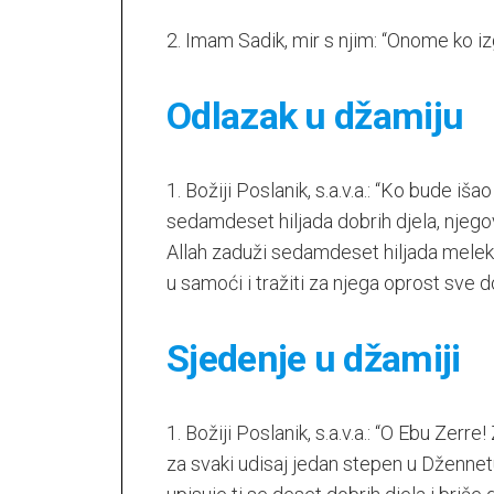
2. Imam Sadik, mir s njim: “Onome ko iz
Odlazak u džamiju
1. Božiji Poslanik, s.a.v.a.: “Ko bude iš
sedamdeset hiljada dobrih djela, njegov
Allah zaduži sedamdeset hiljada meleka 
u samoći i tražiti za njega oprost sve d
Sjedenje u džamiji
1. Božiji Poslanik, s.a.v.a.: “O Ebu Zerre
za svaki udisaj jedan stepen u Džennet