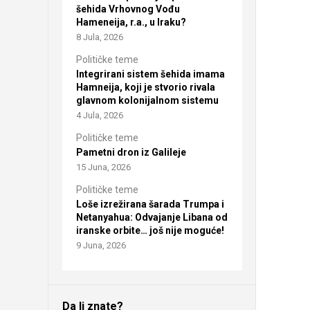
šehida Vrhovnog Vođu
Hameneija, r.a., u Iraku?
8 Jula, 2026
Političke teme
Integrirani sistem šehida imama
Hamneija, koji je stvorio rivala
glavnom kolonijalnom sistemu
4 Jula, 2026
Političke teme
Pametni dron iz Galileje
15 Juna, 2026
Političke teme
Loše izrežirana šarada Trumpa i
Netanyahua: Odvajanje Libana od
iranske orbite… još nije moguće!
9 Juna, 2026
Da li znate?