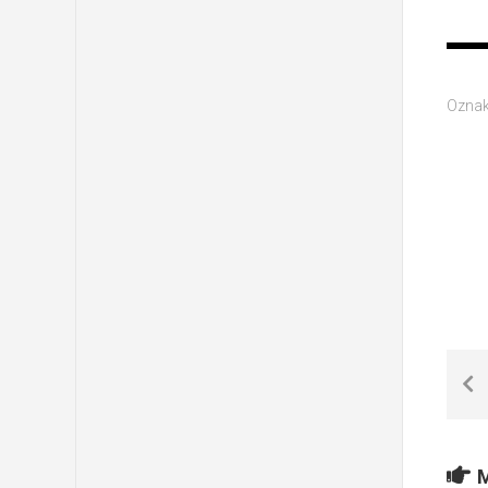
Oznak
M