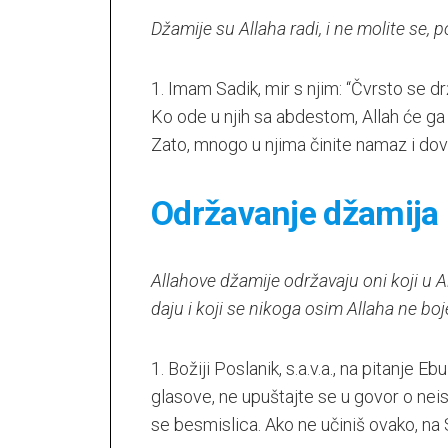
a.s.
Opća
Džamije su Allaha radi, i ne molite se, 
važna
ibadetska
djela
1. Imam Sadik, mir s njim: “Čvrsto se dr
Ko ode u njih sa abdestom, Allah će ga o
Zato, mnogo u njima činite namaz i dov
Održavanje džamija
Allahove džamije održavaju oni koji u All
daju i koji se nikoga osim Allaha ne boj
1. Božiji Poslanik, s.a.v.a., na pitanje 
glasove, ne upuštajte se u govor o neist
se besmislica. Ako ne učiniš ovako, na