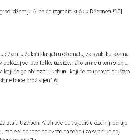
gradi džamiju Allah će izgraditi kuću u Džennetu!”
[5]
ao u džamiju želeći klanjati u džematu, za svaki korak ima
 položaj se isto toliko uzdiže, i ako umre u tom stanju,
koji će ga obilaziti u kaburu, koji će mu praviti društvo
ok ne bude proživljen.”
[6]
! Zaista ti Uzvišeni Allah sve dok sjediš u džamiji daruje
u, meleci donose salavate na tebe i za svaki udisaj