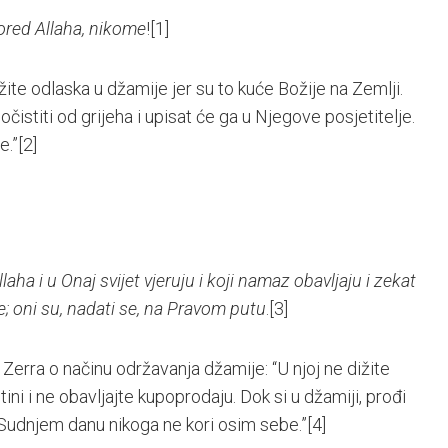
pored Allaha, nikome
!
[1]
žite odlaska u džamije jer su to kuće Božije na Zemlji.
čistiti od grijeha i upisat će ga u Njegove posjetitelje.
e.”
[2]
aha i u Onaj svijet vjeruju i koji namaz obavljaju i zekat
e; oni su, nadati se, na Pravom putu
.
[3]
Ebu Zerra o načinu održavanja džamije: “U njoj ne dižite
ini i ne obavljajte kupoprodaju. Dok si u džamiji, prođi
 Sudnjem danu nikoga ne kori osim sebe.”
[4]