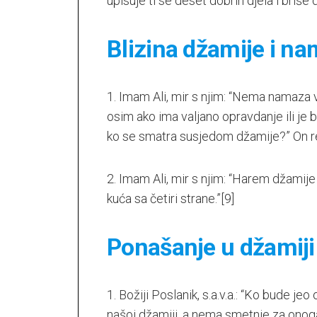
upisuje ti se deset dobrih djela i briše 
Blizina džamije i na
1. Imam Ali, mir s njim: “Nema namaza 
osim ako ima valjano opravdanje ili je 
ko se smatra susjedom džamije?” On re
2. Imam Ali, mir s njim: “Harem džamije
kuća sa četiri strane.”
[9]
Ponašanje u džamiji
1. Božiji Poslanik, s.a.v.a.: “Ko bude jeo
našoj džamiji, a nema smetnje za onog