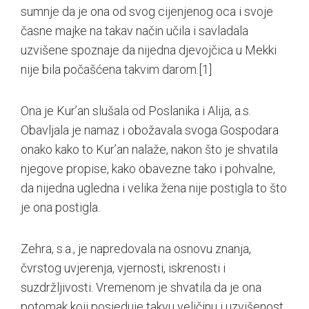
sumnje da je ona od svog cijenjenog oca i svoje
časne majke na takav način učila i savladala
uzvišene spoznaje da nijedna djevojčica u Mekki
nije bila počašćena takvim darom.
[1]
Ona je Kur’an slušala od Poslanika i Alija, a.s.
Obavljala je namaz i obožavala svoga Gospodara
onako kako to Kur’an nalaže, nakon što je shvatila
njegove propise, kako obavezne tako i pohvalne,
da nijedna ugledna i velika žena nije postigla to što
je ona postigla.
Zehra, s.a., je napredovala na osnovu znanja,
čvrstog uvjerenja, vjernosti, iskrenosti i
suzdržljivosti. Vremenom je shvatila da je ona
potomak koji posjeduje takvu veličinu i uzvišenost