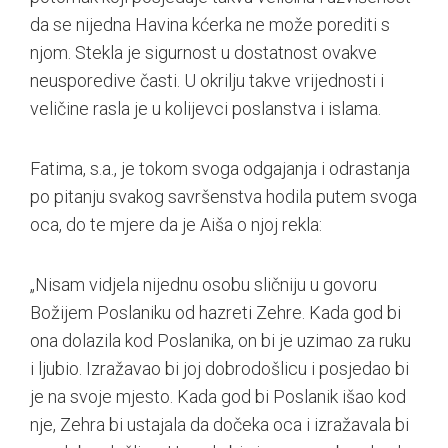
da se nijedna Havina kćerka ne može porediti s
njom. Stekla je sigurnost u dostatnost ovakve
neusporedive časti. U okrilju takve vrijednosti i
veličine rasla je u kolijevci poslanstva i islama.
Fatima, s.a., je tokom svoga odgajanja i odrastanja
po pitanju svakog savršenstva hodila putem svoga
oca, do te mjere da je Aiša o njoj rekla:
„Nisam vidjela nijednu osobu sličniju u govoru
Božijem Poslaniku od hazreti Zehre. Kada god bi
ona dolazila kod Poslanika, on bi je uzimao za ruku
i ljubio. Izražavao bi joj dobrodošlicu i posjedao bi
je na svoje mjesto. Kada god bi Poslanik išao kod
nje, Zehra bi ustajala da dočeka oca i izražavala bi