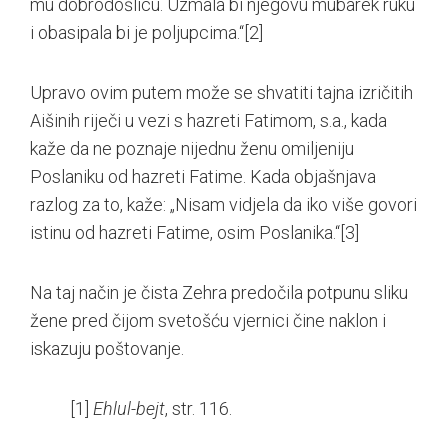
mu dobrodošlicu. Uzmala bi njegovu mubarek ruku
i obasipala bi je poljupcima.“
[2]
Upravo ovim putem može se shvatiti tajna izričitih
Aišinih riječi u vezi s hazreti Fatimom, s.a., kada
kaže da ne poznaje nijednu ženu omiljeniju
Poslaniku od hazreti Fatime. Kada objašnjava
razlog za to, kaže: „Nisam vidjela da iko više govori
istinu od hazreti Fatime, osim Poslanika.“
[3]
Na taj način je čista Zehra predočila potpunu sliku
žene pred čijom svetošću vjernici čine naklon i
iskazuju poštovanje.
[1]
Ehlul-bejt
, str. 116.