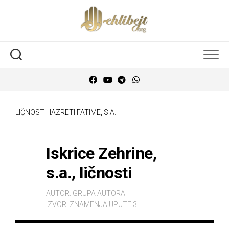
LIČNOST HAZRETI FATIME, S.A.
Iskrice Zehrine,
s.a., ličnosti
AUTOR:
GRUPA AUTORA
IZVOR:
ZNAMENJA UPUTE 3