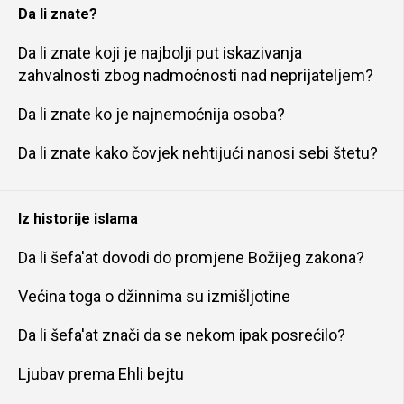
Da li znate?
Da li znate koji je najbolji put iskazivanja
zahvalnosti zbog nadmoćnosti nad neprijateljem?
Da li znate ko je najnemoćnija osoba?
Da li znate kako čovjek nehtijući nanosi sebi štetu?
Iz historije islama
Da li šefa'at dovodi do promjene Božijeg zakona?
Većina toga o džinnima su izmišljotine
Da li šefa'at znači da se nekom ipak posrećilo?
Ljubav prema Ehli bejtu