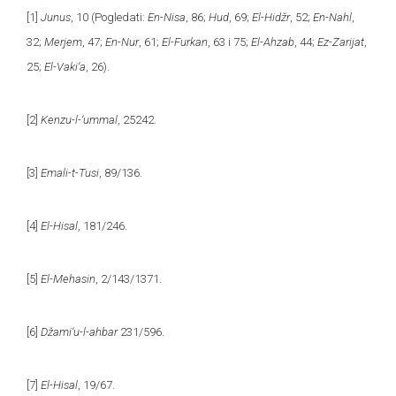
[1]
Junus
, 10
(Pogledati:
En-Nisa
, 86;
Hud
, 69;
El-Hidžr
, 52;
En-Nahl
,
32;
Merjem
, 47;
En-Nur
, 61;
El-Furkan
, 63 i 75;
El-Ahzab
, 44;
Ez-Zarijat
,
25;
El-Vaki‘a
, 26)
.
[2]
Kenzu-l-‘ummal
, 25242.
[3]
Emali-t-Tusi
, 89/136.
[4]
El-Hisal
, 181/246.
[5]
El-Mehasin
, 2/143/1371.
[6]
Džami‘u-l-ahbar
231/596.
[7]
El-Hisal
, 19/67.