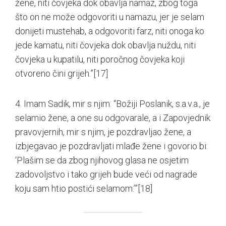
žene, niti čovjeka dok obavlja namaz, zbog toga
što on ne može odgovoriti u namazu, jer je selam
donijeti mustehab, a odgovoriti farz, niti onoga ko
jede kamatu, niti čovjeka dok obavlja nuždu, niti
čovjeka u kupatilu, niti poročnog čovjeka koji
otvoreno čini grijeh.”
[17]
4. Imam Sadik, mir s njim: “Božiji Poslanik, s.a.v.a., je
selamio žene, a one su odgovarale, a i Zapovjednik
pravovjernih, mir s njim, je pozdravljao žene, a
izbjegavao je pozdravljati mlađe žene i govorio bi:
‘Plašim se da zbog njihovog glasa ne osjetim
zadovoljstvo i tako grijeh bude veći od nagrade
koju sam htio postići selamom.’”
[18]