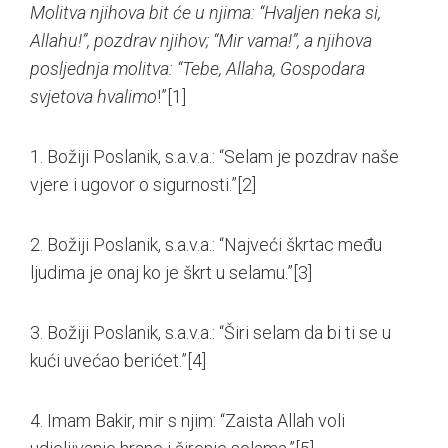
Molitva njihova bit će u njima: “Hvaljen neka si,
Allahu!”, pozdrav njihov; “Mir vama!”, a njihova
posljednja molitva: “Tebe, Allaha, Gospodara
svjetova hvalimo
!”
[1]
1. Božiji Poslanik, s.a.v.a.: “Selam je pozdrav naše
vjere i ugovor o sigurnosti.”
[2]
2. Božiji Poslanik, s.a.v.a.: “Najveći škrtac među
ljudima je onaj ko je škrt u selamu.”
[3]
3. Božiji Poslanik, s.a.v.a.: “Širi selam da bi ti se u
kući uvećao berićet.”
[4]
4. Imam Bakir, mir s njim: “Zaista Allah voli