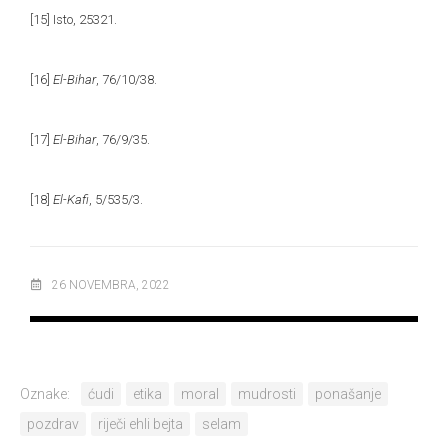
[15]
Isto, 25321.
[16]
El-Bihar
, 76/10/38.
[17]
El-Bihar
, 76/9/35.
[18]
El-Kafi
, 5/535/3.
26 NOVEMBRA, 2022
Oznake:
ćudi
etika
moral
mudrosti
ponašanje
pozdrav
riječi ehli bejta
selam