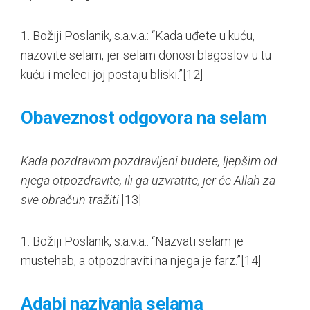
1. Božiji Poslanik, s.a.v.a.: “Kada uđete u kuću,
nazovite selam, jer selam donosi blagoslov u tu
kuću i meleci joj postaju bliski.”
[12]
Obaveznost odgovora na selam
Kada pozdravom pozdravljeni budete, ljepšim od
njega otpozdravite, ili ga uzvratite, jer će Allah za
sve obračun tražiti
.
[13]
1. Božiji Poslanik, s.a.v.a.: “Nazvati selam je
mustehab, a otpozdraviti na njega je farz.”
[14]
Adabi nazivanja selama