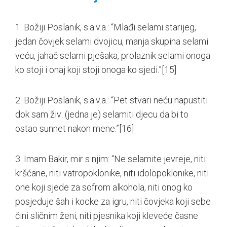
1. Božiji Poslanik, s.a.v.a.: “Mlađi selami starijeg,
jedan čovjek selami dvojicu, manja skupina selami
veću, jahač selami pješaka, prolaznik selami onoga
ko stoji i onaj koji stoji onoga ko sjedi.”
[15]
2. Božiji Poslanik, s.a.v.a.: “Pet stvari neću napustiti
dok sam živ: (jedna je) selamiti djecu da bi to
ostao sunnet nakon mene.”
[16]
3. Imam Bakir, mir s njim: “Ne selamite jevreje, niti
kršćane, niti vatropoklonike, niti idolopoklonike, niti
one koji sjede za sofrom alkohola, niti onog ko
posjeduje šah i kocke za igru, niti čovjeka koji sebe
čini sličnim ženi, niti pjesnika koji kleveće časne