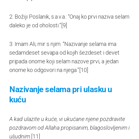
2. Božiji Poslanik, s.a.v.a.: “Onaj ko prvi naziva selam
daleko je od oholosti.”
[9]
3. Imam Ali, mir s njim: “Nazivanje selama ima
sedamdeset sevapa od kojih šezdeset i devet
pripada onome koji selam nazove prvi, a jedan
onome ko odgovori na njega.”
[10]
Nazivanje selama pri ulasku u
kuću
A kad ulazite u kuće, vi ukućane njene pozdravite
pozdravom od Allaha propisanim, blagoslovljenim i
uljudnim
.
[11]