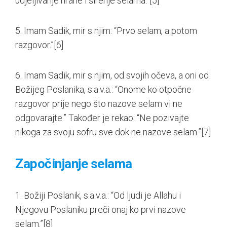
udjeljivanje hrane i širenje selama.”
[5]
5. Imam Sadik, mir s njim: “Prvo selam, a potom
razgovor.”
[6]
6. Imam Sadik, mir s njim, od svojih očeva, a oni od
Božijeg Poslanika, s.a.v.a.: “Onome ko otpočne
razgovor prije nego što nazove selam vi ne
odgovarajte.” Također je rekao: “Ne pozivajte
nikoga za svoju sofru sve dok ne nazove selam.”
[7]
Započinjanje selama
1. Božiji Poslanik, s.a.v.a.: “Od ljudi je Allahu i
Njegovu Poslaniku preči onaj ko prvi nazove
selam.”
[8]