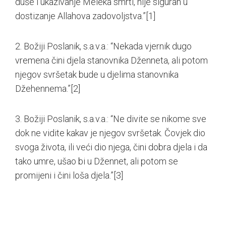
duše i ukazivanje Meleka smrti, nije siguran u
dostizanje Allahova zadovoljstva.”
[1]
2. Božiji Poslanik, s.a.v.a.: “Nekada vjernik dugo
vremena čini djela stanovnika Dženneta, ali potom
njegov svršetak bude u djelima stanovnika
Džehennema.”
[2]
3. Božiji Poslanik, s.a.v.a.: “Ne divite se nikome sve
dok ne vidite kakav je njegov svršetak. Čovjek dio
svoga života, ili veći dio njega, čini dobra djela i da
tako umre, ušao bi u Džennet, ali potom se
promijeni i čini loša djela.”
[3]