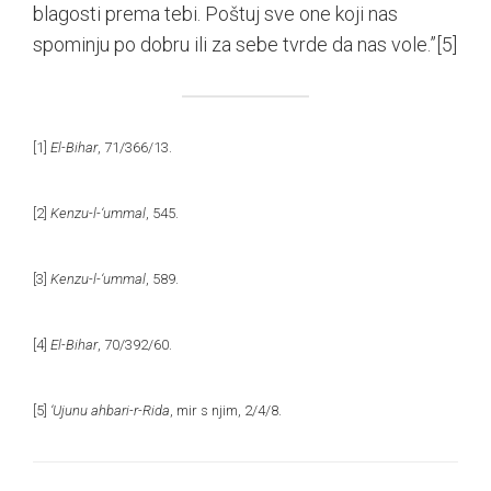
blagosti prema tebi. Poštuj sve one koji nas
spominju po dobru ili za sebe tvrde da nas vole.”
[5]
[1]
El-Bihar
, 71/366/13.
[2]
Kenzu-l-‘ummal
, 545.
[3]
Kenzu-l-‘ummal
, 589.
[4]
El-Bihar
, 70/392/60.
[5]
‘Ujunu ahbari-r-Rida
, mir s njim, 2/4/8.